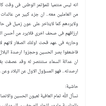
انه ليس منتميا للمؤتمر الوطنى فى وقت كا
من العاملين معه.. ان جزء كبير من عائدات
ولايردهم كما لايتاخر على عون زميل فى حا
ارزاقهم فى صحف اخرى فلايرد من أحسن ال
وحاربه فى عهد قحت اولئك الصغار لانهم لاي
فاضعفوا بصر الحسين وحجزوا ارصدة البلال 
ان عدالة السماء ستنتصر له وقد عصفت بقح
ارصدته.. فهو المسؤول الاول عن البلاد وعن ر
حاشية:
نسأل الله تمام العافية لعيون الحسين والانصا
بالمناسبة مادور اتحاد الصحفيين السوداني