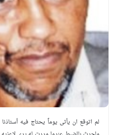
لم اتوقع ان يأتى يوماً يحتاج فيه أستاذن
ماحدث بالضبط عندما مددت له يدى لاعزيه 