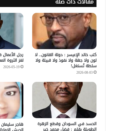
مقالات ذات صلة
كتب خالد الإعيسر : دولة القانون.. لا
رجل الأعمال 
لون ولا جهة ولا نفوذ ولا قبيلة ولا
لغز الثروة الم
سلطة تُستغل!
2026-05-19
2026-08-03
الحسد في السودان وقطع الزهرة
الطويلة بقلم : فضل محمد خير
الجيش الإمار