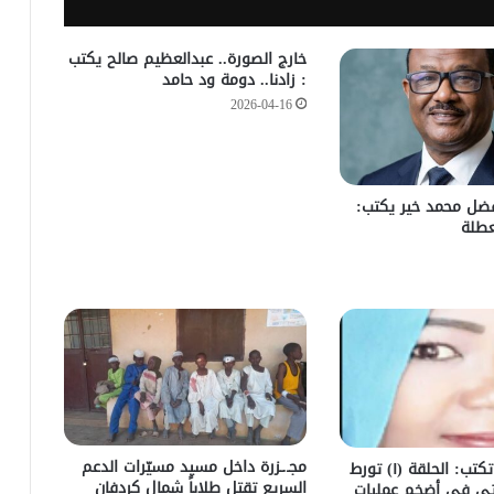
خارج الصورة.. عبدالعظيم صالح يكتب
: زادنا.. دومة ود حامد
2026-04-16
فضل محمد خير يكتب:
عطلة
مجـ.ـزرة داخل مسيد مسيّرات الدعم
هاجر سليمان تكتب: الحلقة (١) تورط
السريع تقتل طلاباً شمال كردفان
اتي في أضخم عمليات