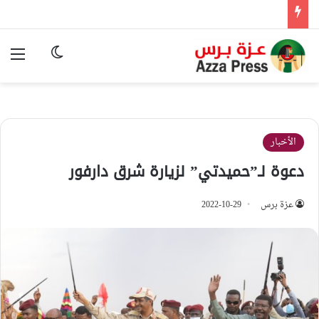
الوضع المظ
الق
الأخبار
دعوة لـ”حميدتي” لزيارة شرق دارفور
عزة برس
2022-10-29