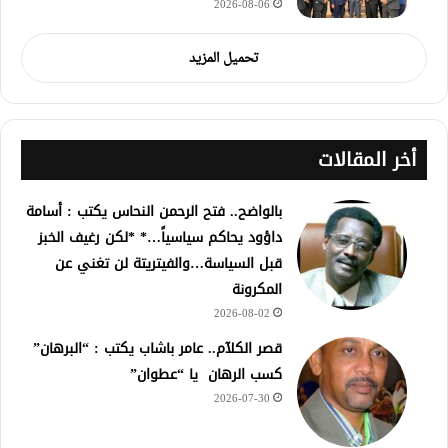
2026-08-06
تحميل المزيد
أخر المقالات
بالواضح.. فتح الرحمن النحاس يكتب : أسامة
داؤود يحاكم سياسياً…* *لكن رغيف الخبز
قبل السياسة…والفيتريتة لن تغني عن
المكرونة
2026-08-02
قصر الكلآم.. عامر باشاب يكتب : “البرهان”
كسب الرهان يا “عطوان”
2026-07-30