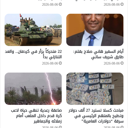
2026-08-06
2026-08-06
أيام السفير هاني صلاح بقلم:
22 متحركاً يزأر في كردفان.. والعد
طارق شريف ساتي
التنازلي بدأ
2026-08-06
2026-08-06
مباحث كسلا تسترد 27 ألف دولار
صاعقة رعدية تنهي حياة لاعب
وتطيح بالمتهم الرئيسي في
كرة قدم داخل الملعب أمام
سرقة “دولارات العامرية”
زملائه والجماهير
2026-08-06
2026-08-06