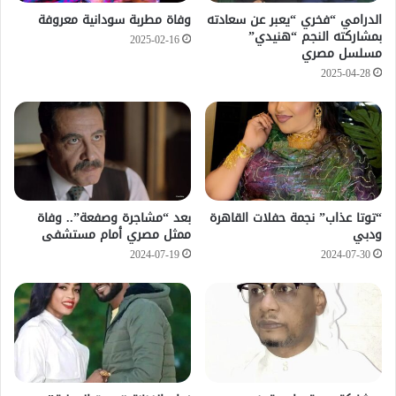
الدرامي “فخري “يعبر عن سعادته
وفاة مطربة سودانية معروفة
بمشاركته النجم “هنيدي”
2025-02-16
مسلسل مصري
2025-04-28
“توتا عذاب” نجمة حفلات القاهرة
بعد “مشاجرة وصفعة”.. وفاة
ودبي
ممثل مصري أمام مستشفى
2024-07-19
2024-07-30