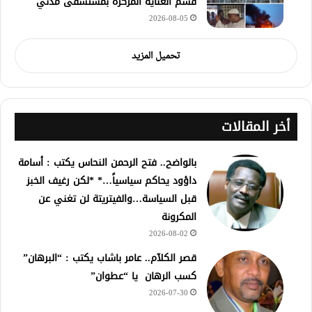
قسم العناية المركزة بمستشفى مدني
2026-08-05
تحميل المزيد
أخر المقالات
بالواضح.. فتح الرحمن النحاس يكتب : أسامة
داؤود يحاكم سياسياً…* *لكن رغيف الخبز
قبل السياسة…والفيتريتة لن تغني عن
المكرونة
2026-08-02
قصر الكلآم.. عامر باشاب يكتب : “البرهان”
كسب الرهان يا “عطوان”
2026-07-30