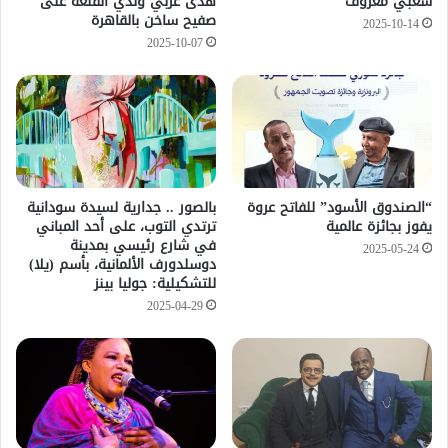
شعبي معروف
هدى عربي وندي القلعة على
صفيح ساخن بالقاهرة
2025-10-14
2025-10-07
“الصندوق الأسود” للفاتح عروة
بالصور .. جدارية لسيدة سودانية
يفوز بجائزة عالمية
ترتدي التوب، على أحد المباني
في شارع رئيسي بمدينة
2025-05-24
دوسلدورف الألمانية، بأسم (يلا) ‏
للتشكيلية: جوليا بينز
2025-04-29