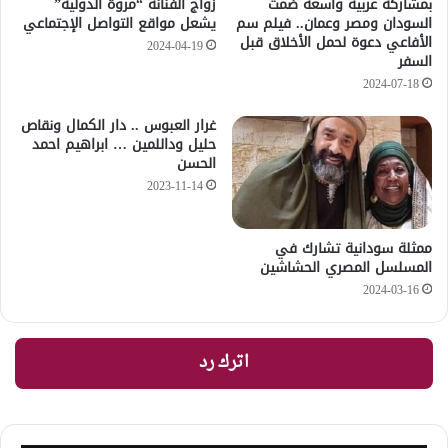
بمشاركة عربية واسعة ضمت
زواج الفنانة “مروة الدولية”
السودان ومصر وعمان.. فيلم سم
يشعل مواقع التواصل الإجتماعي
الأفاعي دعوة لحمل الأخلاق قبل
2024-04-19
السفر
2024-07-18
غرار العبوس .. دار الكمال ونقاص
حليل وداللمين … ابراهيم احمد
الحسن
2023-11-14
ممثلة سودانية تشارك في
المسلسل المصري الحشاشين
2024-03-16
اترك رد