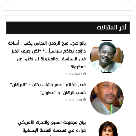
أخر المقالات
بالواضح.. فتح الرحمن النحاس يكتب : أسامة
داؤود يحاكم سياسياً…* *لكن رغيف الخبز
قبل السياسة…والفيتريتة لن تغني عن
المكرونة
2026-08-02
قصر الكلآم.. عامر باشاب يكتب : “البرهان”
كسب الرهان يا “عطوان”
2026-07-30
بيان مجموعة السبع والتحرك الأمريكي:
قراءة في هندسة الهدنة الإنسانية