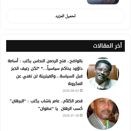
تحميل المزيد
أخر المقالات
بالواضح.. فتح الرحمن النحاس يكتب : أسامة
داؤود يحاكم سياسياً…* *لكن رغيف الخبز
قبل السياسة…والفيتريتة لن تغني عن
المكرونة
2026-08-02
قصر الكلآم.. عامر باشاب يكتب : “البرهان”
كسب الرهان يا “عطوان”
2026-07-30