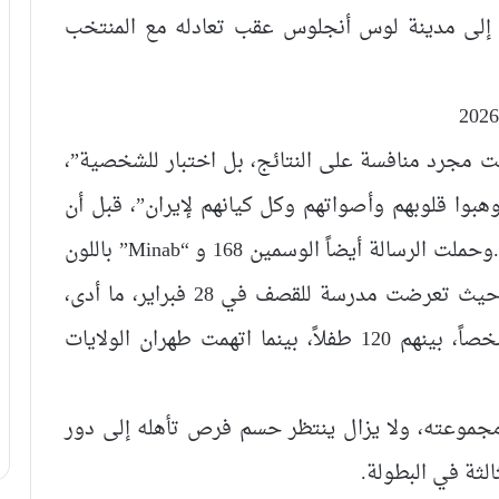
ة إلى مدينة لوس أنجلوس عقب تعادله مع المنتخب
ت مجرد منافسة على النتائج، بل اختبار للشخصية”،
وهبوا قلوبهم وأصواتهم وكل كيانهم لإيران”، قبل أن
يختتم الرسالة بعبارة: “إيران لا تزال صامدة”.وحملت الرسالة أيضاً الوسمين 168 و “Minab” باللون
الأحمر، في إشارة إلى بلدة ميناب الإيرانية، حيث تعرضت مدرسة للقصف في 28 فبراير، ما أدى،
بحسب السلطات الإيرانية، إلى مقتل 155 شخصاً، بينهم 120 طفلاً، بينما اتهمت طهران الولايات
 مجموعته، ولا يزال ينتظر حسم فرص تأهله إلى دور