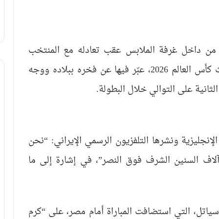
من داخل غرفة الملابس عقب تعادله مع المنتخب
المصري بنتيجة (1-1)، السبت، ضمن منافسات كأس العالم 2026، عبّر فيها عن فخره ببلاده ووجه
لثانية على التوالي خلال البطولة.
لإنجليزية ونشرها التلفزيون الرسمي الإيراني: “نحن
ف السنين الشرف فوق النصر”، في إشارة إلى ما
سياتل، التي استضافت المباراة أمام مصر، على “كرم