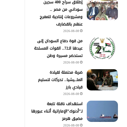
إطلاق سراح 400 سجين
سوداني من مصر ..
ومشروعات إنتاجية للمفرج
عنهم بالقضارف
2026-08-08
من قوة دفاع السودان إلى
عيدها الـ72.. القوات المسلحة
تستحضر مسيرة وطن
2026-08-08
ضربة محتملة لقيادة
الملـ.ـيشيا.. تحركات لتسليم
قيادي بارز
2026-08-08
استهداف ناقلة تابعة
لـ”أدنوك”الإماراتية أثناء عبورها
مضيق هرمز
2026-08-08