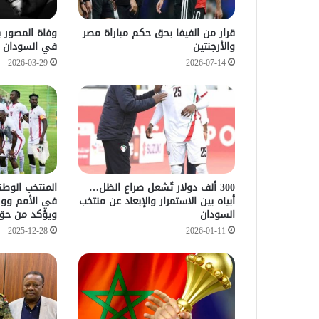
قرار من الفيفا بحق حكم مباراة مصر
وفاة المصور ب
والأرجنتين
في السودان
2026-03-29
2026-07-14
300 ألف دولار تُشعل صراع الظل…
المنتخب الوط
أبياه بين الاستمرار والإبعاد عن منتخب
في الأمم ووزي
السودان
ويؤكد من حق 
2025-12-28
2026-01-11