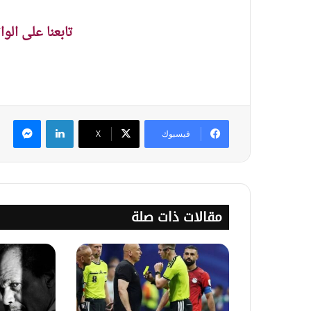
تابعنا على الو
لينكدإن
ماس
فيسبوك
‫X
مقالات ذات صلة