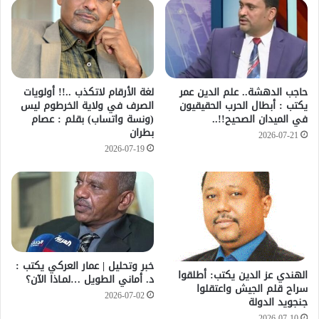
حاجب الدهشة.. علم الدين عمر
لغة الأرقام لاتكذب ..!! أولويات
يكتب : أبطال الحرب الحقيقيون
الصرف في ولاية الخرطوم ليس
في الميدان الصحيح!!..
(ونسة واتساب) بقلم : عصام
بطران
2026-07-21
2026-07-19
خبر وتحليل | عمار العركي يكتب :
الهندي عز الدين يكتب: أطلقوا
د. أماني الطويل …لمـاذا الآن؟
سراح قلم الجيش واعتقلوا
2026-07-02
جنجويد الدولة