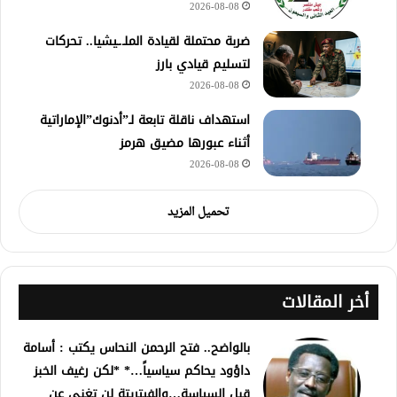
2026-08-08
ضربة محتملة لقيادة الملـ.ـيشيا.. تحركات
لتسليم قيادي بارز
2026-08-08
استهداف ناقلة تابعة لـ”أدنوك”الإماراتية
أثناء عبورها مضيق هرمز
2026-08-08
تحميل المزيد
أخر المقالات
بالواضح.. فتح الرحمن النحاس يكتب : أسامة
داؤود يحاكم سياسياً…* *لكن رغيف الخبز
قبل السياسة…والفيتريتة لن تغني عن