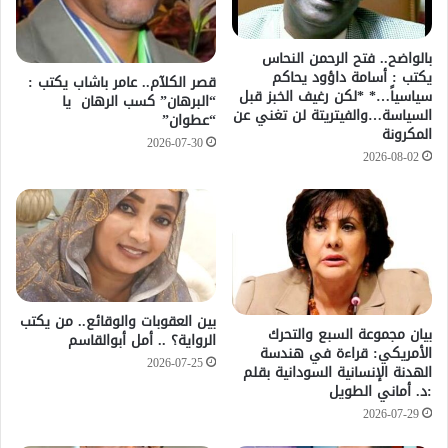
بالواضح.. فتح الرحمن النحاس
يكتب : أسامة داؤود يحاكم
قصر الكلآم.. عامر باشاب يكتب :
سياسياً…* *لكن رغيف الخبز قبل
“البرهان” كسب الرهان يا
السياسة…والفيتريتة لن تغني عن
“عطوان”
المكرونة
2026-07-30
2026-08-02
بين العقوبات والوقائع.. من يكتب
بيان مجموعة السبع والتحرك
الرواية؟ .. أمل أبوالقاسم
الأمريكي: قراءة في هندسة
2026-07-25
الهدنة الإنسانية السودانية بقلم
:د. أماني الطويل
2026-07-29