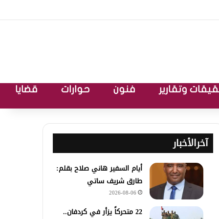
يقات وتقارير
فنون
حوارات
قضايا
آخرالأخبار
أيام السفير هاني صلاح بقلم:
طارق شريف ساتي
2026-08-06
22 متحركاً يزأر في كردفان..