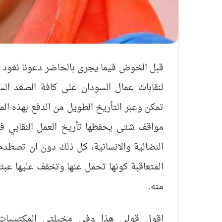
قبل الخوض فيما يجرى بالحاضر دعونا نعود القه
لنقابات عمال السودان على كافة الصعد الس
تمكن وعبر التأريخ الطويل من الدفع بهذه الم
مواقف شتى يحفظها تأريخ العمل النقابي ف
النضالية والانسانية، كل ذلك دون ان تصطد
المتعاقبة كونها تحمل عنها وتخفف عليها عبئا
منه.
اقول قولي هذا وفي مخيلتي المكتسبات ال