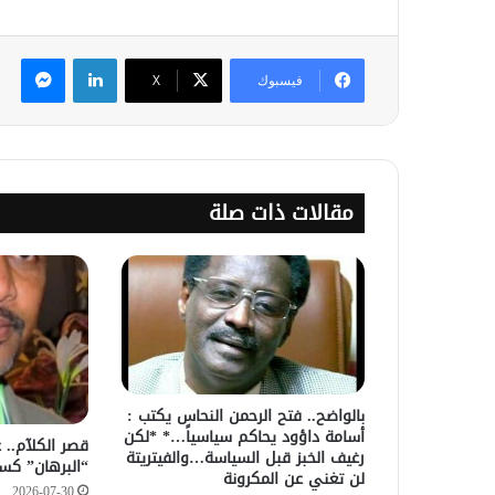
لينكدإن
ماس
فيسبوك
‫X
مقالات ذات صلة
بالواضح.. فتح الرحمن النحاس يكتب :
أسامة داؤود يحاكم سياسياً…* *لكن
قصر الكلآم.. 
رغيف الخبز قبل السياسة…والفيتريتة
“البرهان” كس
لن تغني عن المكرونة
2026-07-30