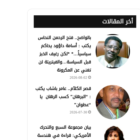
أخر المقالات
بالواضح.. فتح الرحمن النحاس
يكتب : أسامة داؤود يحاكم
سياسياً…* *لكن رغيف الخبز
قبل السياسة…والفيتريتة لن
تغني عن المكرونة
2026-08-02
قصر الكلآم.. عامر باشاب يكتب
: “البرهان” كسب الرهان يا
“عطوان”
2026-07-30
بيان مجموعة السبع والتحرك
الأمريكي: قراءة في هندسة