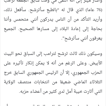
وأشار ميلر إلى أنه التقى في وقت سابق الجمعة ترامب
(76 عاما) الذي قال له “بالطبع سأترشح. سأفعل ذلك،
وأريد التأكد من أن الناس يدركون أنني متحمس وأننا
بحاجة إلى إعادة البلاد إلى مسارها الصحيح. الجميع
يعرفون أنني سأترشح”.
وسيكون ذلك ثالث ترشح لترامب إلى السباق نحو البيت
الأبيض. وعلى الرغم من أنه لا يمكن إنكار تأثيره على
الحزب الجمهوري، إلا أن الرئيس الجمهوري السابق خرج
الثلاثاء الماضي ضعيفا من انتخابات منتصف الولاية
التي أثارت خيبة أمل لدى كثير من أعضاء حزبه.