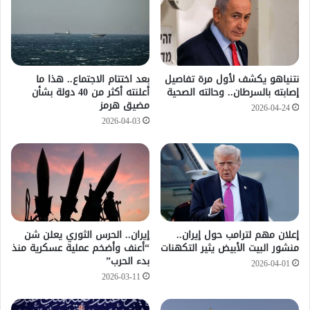
نتنياهو يكشف لأول مرة تفاصيل
بعد اختتام الاجتماع.. هذا ما
إصابته بالسرطان.. وحالته الصحية
أعلنته أكثر من 40 دولة بشأن
مضيق هرمز
2026-04-24
2026-04-03
إعلان مهم لترامب حول إيران..
إيران.. الحرس الثوري يعلن شن
منشور البيت الأبيض يثير التكهنات
“أعنف وأضخم عملية عسكرية منذ
بدء الحرب”
2026-04-01
2026-03-11