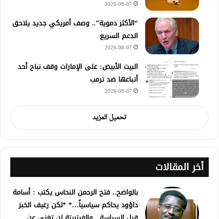
2026-08-07
“الأكثر دموية”.. وصف أمريكي جديد يلاحق
الدعم السريع
2026-08-07
‏البيت الأبيض: على ⁧‫الإمارات‬⁩ وقف نباح أحد
أتباعها ضد ترمب
2026-08-07
تحميل المزيد
أخر المقالات
بالواضح.. فتح الرحمن النحاس يكتب : أسامة
داؤود يحاكم سياسياً…* *لكن رغيف الخبز
قبل السياسة…والفيتريتة لن تغني عن