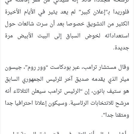
ترشحه مجددا، قائلا إنه سيدلي من مقر إقامته في
فلوريدا بـ”إعلان كبير” لم يعد يثير في الأيام الأخيرة
الكثير من التشويق خصوصا بعد أن سرت شائعات حول
استعداداته لخوض السباق إلى البيت الأبيض مرة
جديدة.
وقال مستشار ترامب، عبر بودكاست “وور روم”، جيسون
ميلر الذي يقدمه صديق آخر للرئيس الجمهوري السابق
هو ستيف بانون، إن “الرئيس ترامب سيعلن الثلاثاء أنه
مرشح للانتخابات الرئاسية. وسيكون إعلانا احترافيا جدا
ومتقنا جدا”.