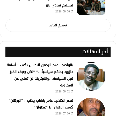
لتسليم قيادي بارز
2026-08-08
تحميل المزيد
أخر المقالات
بالواضح.. فتح الرحمن النحاس يكتب : أسامة
داؤود يحاكم سياسياً…* *لكن رغيف الخبز
قبل السياسة…والفيتريتة لن تغني عن
المكرونة
2026-08-02
قصر الكلآم.. عامر باشاب يكتب : “البرهان”
كسب الرهان يا “عطوان”
2026-07-30