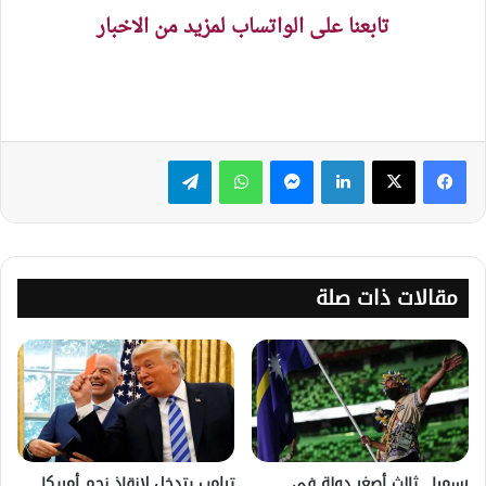
تابعنا على الواتساب لمزيد من الاخبار
لينكدإن
ماسنجر
واتساب
تيلقرام
مقالات ذات صلة
رسميا.. ثالث أصغر دولة في
ترامب يتدخل لإنقاذ نجم أمريكا..