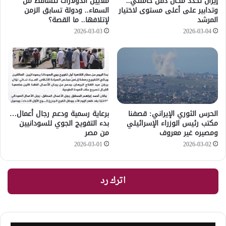
إيران تحدد مكان دفن خامنئي..
ملايين الدولارات تتساقط من
وتدابير على أعلى مستوى لاختيار
السماء.. ودولة تسابق الزمن
المرشد
لإتلافها.. ما القصة؟
2026-03-03
2026-03-04
الحرس الثوري الإيراني: قصفنا
برعاية رسمية ودعم رجال أعمال…
مكتب رئيس الوزراء الإسرائيلي
بدء التفويج الجوي للسودانيين
ومصيره غير معروف
من مصر
2026-03-01
2026-03-02
اترك رد