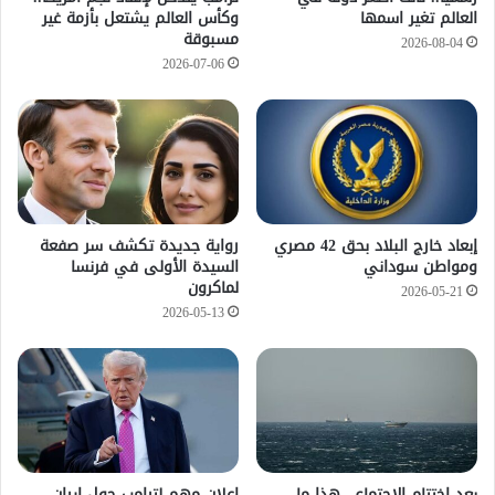
العالم تغير اسمها
وكأس العالم يشتعل بأزمة غير
مسبوقة
2026-08-04
2026-07-06
إبعاد خارج البلاد بحق 42 مصري
رواية جديدة تكشف سر صفعة
ومواطن سوداني
السيدة الأولى في فرنسا
لماكرون
2026-05-21
2026-05-13
بعد اختتام الاجتماع.. هذا ما
إعلان مهم لترامب حول إيران..