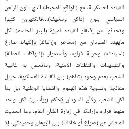
القيادة العسكرية، مع (الواقع المحبط) الذي يلون الراهن
السياسي بلون (داكن ومخيف)…فالكثيرون كتبوا
وتحدثوا عن إفتقار القيادة لميزة (البتر الحاسم) لكل
مايهدد السودان من (مخاطر وإرتباك) وإنتهاك صارخ
(لسيادته) وحرية قراره، وأستمرار (إنتهاكات العدالة)
والتهديدات والتفلتات الأمنية، وماتحس به غالبية
الشعب بعدم وجود (تناغم) بين القيادة العسكرية، حيال
معالجة وتسوية هذه الهموم والقضايا الوطنية ،بل بدأ
لكل الشعب وكأن السودان يُحكم (برأسين) لكل واحد
منهما قراره وإرادته في إدارة الشأن العام، وما الحديث
المنتشر عن (صراع أو خلاف) بين البرهان وحميدتي، إلا