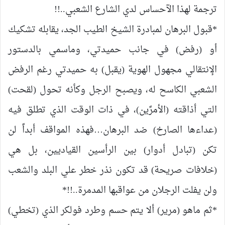
ترجمة لهذا الآحساس لدي الشارع الشعبي..!!
*قبول البرهان لمبادرة الشيخ الطيب الجد، يقابله تشكيك
أو (رفض) في جانب حميدتي، وماسمي بالدستور
الإنتقالي مجهول الهوية (يقبل) به حميدتي رغم الرفض
الشعبي الكاسح له، ويصبح الرجل وكأنه تحول (لقحت)
التي أذاقته (الأمرًين)، في ذات الوقت الذي تطلق فيه
(عداءها الصارخ) ضد البرهان…فهذه المواقف أبداً لن
تكن (تبادل أدوار) بين الرأسين القياديين، بل هي
(خلافات صريحة) قد تكون نذر خطر علي البلد والشعب
ولن يفلت الرجلان من عواقبها المدمرة..!!*
*ثم ماهو (مرير) ألا يتم حسم وطرد فولكر الذي (تخطي)