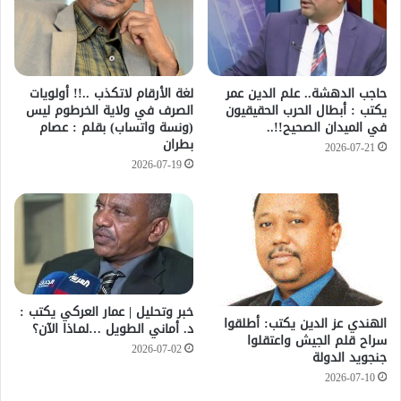
حاجب الدهشة.. علم الدين عمر
لغة الأرقام لاتكذب ..!! أولويات
يكتب : أبطال الحرب الحقيقيون
الصرف في ولاية الخرطوم ليس
في الميدان الصحيح!!..
(ونسة واتساب) بقلم : عصام
بطران
2026-07-21
2026-07-19
خبر وتحليل | عمار العركي يكتب :
الهندي عز الدين يكتب: أطلقوا
د. أماني الطويل …لمـاذا الآن؟
سراح قلم الجيش واعتقلوا
2026-07-02
جنجويد الدولة
2026-07-10