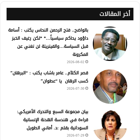
أخر المقالات
بالواضح.. فتح الرحمن النحاس يكتب : أسامة
داؤود يحاكم سياسياً…* *لكن رغيف الخبز
قبل السياسة…والفيتريتة لن تغني عن
المكرونة
2026-08-02
قصر الكلآم.. عامر باشاب يكتب : “البرهان”
كسب الرهان يا “عطوان”
2026-07-30
بيان مجموعة السبع والتحرك الأمريكي:
قراءة في هندسة الهدنة الإنسانية
السودانية بقلم :د. أماني الطويل
2026-07-29