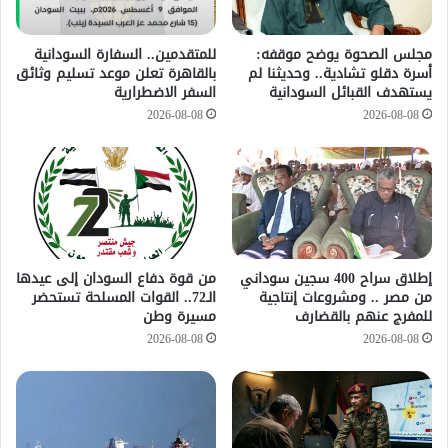
مجلس الصحوة يوضح موقفه:
للمتقدمين.. السفارة السودانية
أسرة دقلو تشادية.. وحديثنا لم
بالقاهرة تعلن موعد تسليم وثائق
يستهدف القبائل السودانية
السفر الاضطرارية
2026-08-08
2026-08-08
إطلاق سراح 400 سجين سوداني
من قوة دفاع السودان إلى عيدها
من مصر .. ومشروعات إنتاجية
الـ72.. القوات المسلحة تستحضر
للمفرج عنهم بالقضارف
مسيرة وطن
2026-08-08
2026-08-08