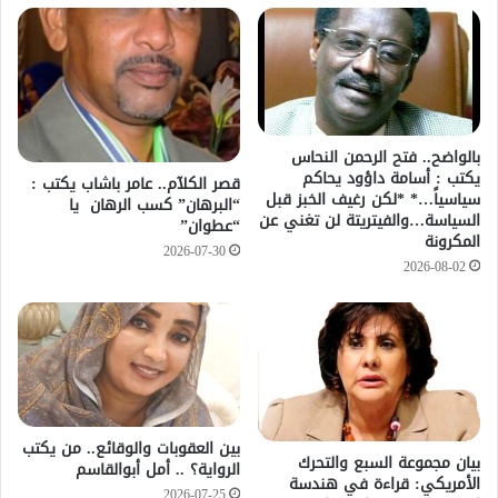
بالواضح.. فتح الرحمن النحاس
يكتب : أسامة داؤود يحاكم
قصر الكلآم.. عامر باشاب يكتب :
سياسياً…* *لكن رغيف الخبز قبل
“البرهان” كسب الرهان يا
السياسة…والفيتريتة لن تغني عن
“عطوان”
المكرونة
2026-07-30
2026-08-02
بين العقوبات والوقائع.. من يكتب
بيان مجموعة السبع والتحرك
الرواية؟ .. أمل أبوالقاسم
الأمريكي: قراءة في هندسة
2026-07-25