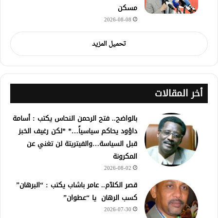
مسكن
2026-08-08
تحميل المزيد
أخر المقالات
بالواضح.. فتح الرحمن النحاس يكتب : أسامة
داؤود يحاكم سياسياً…* *لكن رغيف الخبز
قبل السياسة…والفيتريتة لن تغني عن
المكرونة
2026-08-02
قصر الكلآم.. عامر باشاب يكتب : “البرهان”
كسب الرهان يا “عطوان”
2026-07-30