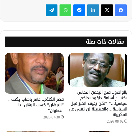
لينكدإن
ماسنجر
واتساب
تيلقرام
مقالات ذات صلة
بالواضح.. فتح الرحمن النحاس
يكتب : أسامة داؤود يحاكم
قصر الكلآم.. عامر باشاب يكتب :
سياسياً…* *لكن رغيف الخبز قبل
“البرهان” كسب الرهان يا
السياسة…والفيتريتة لن تغني عن
“عطوان”
المكرونة
2026-07-30
2026-08-02