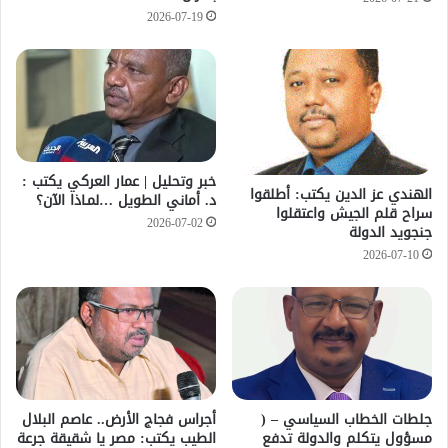
2026-07-19
خبر وتحليل | عمار العركي يكتب :
الهندي عز الدين يكتب: أطلقوا
د. أماني الطويل …لمـاذا الآن؟
سراح قلم الجيش واعتقلوا
2026-07-02
جنجويد الدولة
2026-07-10
جلطات الخطاب السياسي – (
أجراس فجاج الأرض.. عاصم البلال
مسؤول يتكلم والدولة تدفع
الطيب يكتب: مصر يا شقيقة جرعة