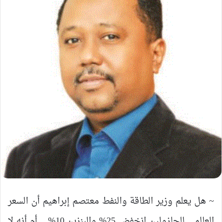
‏~ هل يعلم وزير الطاقة والنفط معتصم إبراهيم أن السعر
العالمي للجازولين انخفض 25% والبنزين 10% .. أم أنه لا