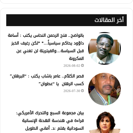
أخر المقالات
بالواضح.. فتح الرحمن النحاس يكتب : أسامة
داؤود يحاكم سياسياً…* *لكن رغيف الخبز
قبل السياسة…والفيتريتة لن تغني عن
المكرونة
2026-08-02
قصر الكلآم.. عامر باشاب يكتب : “البرهان”
كسب الرهان يا “عطوان”
2026-07-30
بيان مجموعة السبع والتحرك الأمريكي:
قراءة في هندسة الهدنة الإنسانية
السودانية بقلم :د. أماني الطويل