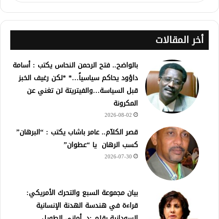
أخر المقالات
بالواضح.. فتح الرحمن النحاس يكتب : أسامة
داؤود يحاكم سياسياً…* *لكن رغيف الخبز
قبل السياسة…والفيتريتة لن تغني عن
المكرونة
2026-08-02
قصر الكلآم.. عامر باشاب يكتب : “البرهان”
كسب الرهان يا “عطوان”
2026-07-30
بيان مجموعة السبع والتحرك الأمريكي:
قراءة في هندسة الهدنة الإنسانية
السودانية بقلم :د. أماني الطويل