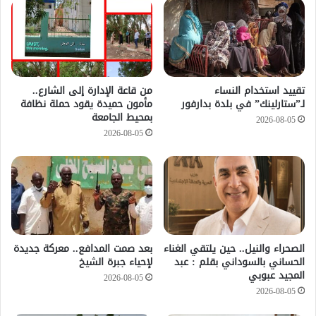
تقييد استخدام النساء
من قاعة الإدارة إلى الشارع..
لـ”ستارلينك” في بلدة بدارفور
مأمون حميدة يقود حملة نظافة
بمحيط الجامعة
2026-08-05
2026-08-05
الصحراء والنيل.. حين يلتقي الغناء
بعد صمت المدافع.. معركة جديدة
الحساني بالسوداني بقلم : عبد
لإحياء جبرة الشيخ
المجيد عبوبي
2026-08-05
2026-08-05