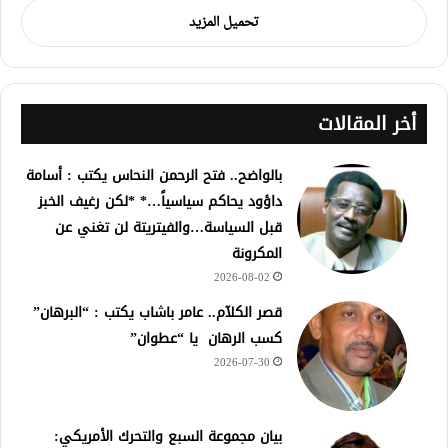
تحميل المزيد
أخر المقالات
بالواضح.. فتح الرحمن النحاس يكتب : أسامة
داؤود يحاكم سياسياً…* *لكن رغيف الخبز
قبل السياسة…والفيتريتة لن تغني عن
المكرونة
2026-08-02
قصر الكلآم.. عامر باشاب يكتب : “البرهان”
كسب الرهان يا “عطوان”
2026-07-30
بيان مجموعة السبع والتحرك الأمريكي: