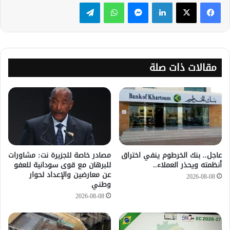
لينكدإن
ماسنجر
واتساب
تيلقرام
مقالات ذات صلة
عاجل.. بنك الخرطوم ينفي اختراق
مصادر خاصة للجزيرة نت: مشاورات
أنظمته ويحذر العملاء..
للبرهان مع قوى سودانية للعفو
عن معارضين والإعداد لحوار
2026-08-08
وطني
2026-08-08