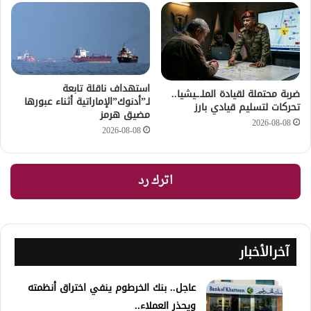
استهداف ناقلة تابعة
ضربة محتملة لقيادة الملـ.ـيشيا..
لـ”أدنوك”الإماراتية أثناء عبورها
تحركات لتسليم قيادي بارز
مضيق هرمز
2026-08-08
2026-08-08
اترك رد
آخرالأخبار
عاجل.. بنك الخرطوم ينفي اختراق أنظمته
ويحذر العملاء..