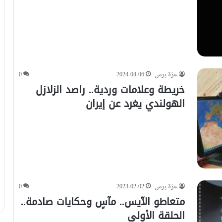
عزة برس
2024-04-06
0
خريطة وعلامات وردية.. راصد الزلازل
الهولندي يغرد عن إيران
عزة برس
2023-02-02
0
متعاطو الآيس.. مآسٍ وحكايات صادمة..
الحلقة الأولى