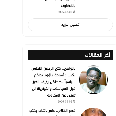
بالقضارف
2026-08-07
تحميل المزيد
أخر المقالات
بالواضح.. فتح الرحمن النحاس
يكتب : أسامة داؤود يحاكم
سياسياً…* *لكن رغيف الخبز
قبل السياسة…والفيتريتة لن
تغني عن المكرونة
2026-08-02
قصر الكلآم.. عامر باشاب يكتب