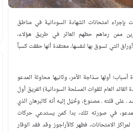
 بإجراء امتحانات الشهادة السودانية في مناطق
رين ممن رماهم حظهم العاثر في طريق هؤلاء،
ق التي تسوق بها لنفسها، معتقدة أنها حققت كسباً
اب؛ أولها سذاجة الأمر، وثانيها محاولة المدعو
قائد العام للقوات المسلحة السودانية) الفريق أول
 على قلته ـ مصنوع، وخُيّل إليه أنه كالبرهان الذي
المدعو، في صورته تلك، بدا كمن يستدعي حركات
لمراكز الامتحانات، فظهر كالأراجوز وقد فقد الوقار