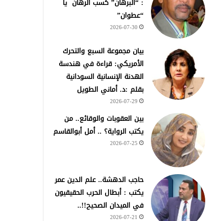
: “البرهان” كسب الرهان يا
“عطوان”
2026-07-30
بيان مجموعة السبع والتحرك
الأمريكي: قراءة في هندسة
الهدنة الإنسانية السودانية
بقلم :د. أماني الطويل
2026-07-29
بين العقوبات والوقائع.. من
يكتب الرواية؟ .. أمل أبوالقاسم
2026-07-25
حاجب الدهشة.. علم الدين عمر
يكتب : أبطال الحرب الحقيقيون
في الميدان الصحيح!!..
2026-07-21