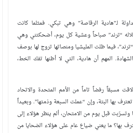
اولة لـ”هادية الرقاصة” وهي تبكي. فمثلما كانت
لاله “ترند” صباحاً وعشية كل يوم، أضحكتني وهي
“ترند”، فيما ظلت المليشيا ومنصاتها تروج لها بوصف
الشهادة. المهم أن هادية، التي لا أظنها تفك الخط،
قت مسبقاً رفضاً تاماً من الأمم المتحدة والاتحاد
عترف بها البتة، وإن “عملت السبعة وذمتها”. وبعيداً
 وتسرّبت قبل يوم من الامتحان، ألم ينظر هؤلاء إلى
ف بها؟ ما يعني ضياع عام على هؤلاء الضحايا من