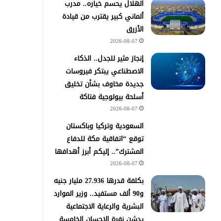
الهلال يحسم خياره.. مدرب
ألماني كبير يقترب من قيادة
الأزرق
2026-08-07
إنجاز مثير للجدل.. الذكاء
الاصطناعي يبتكر فيروسات
جديدة مخاوف بشأن تخليق
أسلحة بيولوجية فتاكة
2026-08-07
السعودية وتركيا وباكستان
توقع “اتفاقية مكة للدفاع
المشترك”.. إليكم أبرز أهدافها
2026-08-07
​بكلفة قدرها 27.936 مليار جنيه
و90 ألف مستفيد.. وزير الموارد
البشرية والرعاية الاجتماعية
يدشن نفرة الإحسان الخامسة