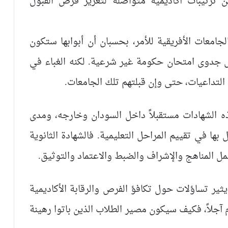
ن ترتيبات أكاديمية متواصلة لتعزيز فرص القبول
معات الأفريقية للأمر، بحسبان أن أبوابها ستكون
 جدوى امتحان حكومة غير شرعية. لكنه الغباء في
التداعيات، حتى وإن قبلتهم تلك الجامعات.
 الشهادات مستقبلاً داخل السودان وخارجه، ومدى
 بها في تقييم المراحل التعليمية. فالشهادة الثانوية
 المناهج والإشراف والضبط والاعتماد والتوثيق.
ثير تساؤلات حول تكافؤ الفرص والرقابة الأكاديمية
 آجلاً، فكيف سيكون مصير الطلاب الذين باتوا رهينة