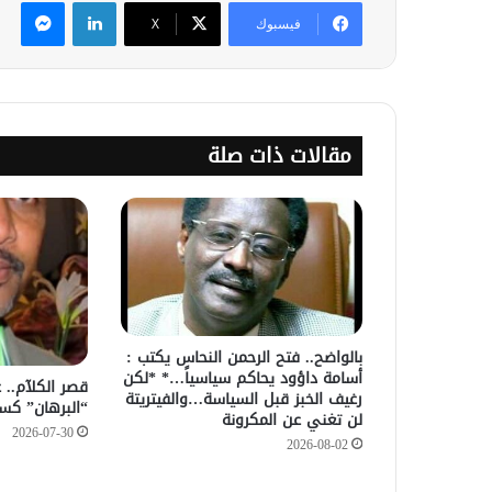
لينكدإن
ماس
فيسبوك
‫X
مقالات ذات صلة
بالواضح.. فتح الرحمن النحاس يكتب :
أسامة داؤود يحاكم سياسياً…* *لكن
قصر الكلآم.. 
رغيف الخبز قبل السياسة…والفيتريتة
“البرهان” كس
لن تغني عن المكرونة
2026-07-30
2026-08-02