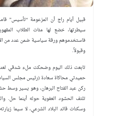
قبيل أيام راج أن المزعومة “تأسيس” قامت
سيطرتها، خضع لها مئات الطلاب المقهو
فاستخدموهم ورقة سياسية ضمن عدد من الأورا
وقبولاً.
تابعت ذلك اليوم وضحكت ملء شدقي لعدة أسب
حميدتي محاكاة سعادة (رئيس مجلس السيادة ال
ركن عبد الفتاح البرهان، وهو يسير وسط حشد ـ
تلتف الحشود العفوية حوله أينما حل. و
وسكنات قائد البلاد الشرعي، لا سيما زيارته 