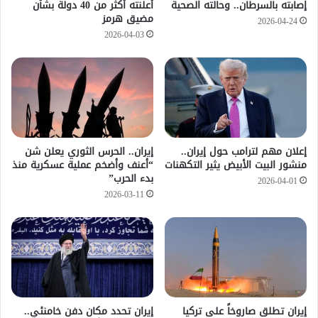
إصابته بالسرطان.. وحالته الصحية
أعلنته أكثر من 40 دولة بشأن
مضيق هرمز
2026-04-24
2026-04-03
إعلان مهم لترامب حول إيران..
إيران.. الحرس الثوري يعلن شن
منشور البيت الأبيض يثير التكهنات
“أعنف وأضخم عملية عسكرية منذ
بدء الحرب”
2026-04-01
2026-03-11
إيران تطلق صاروخاً على تركيا
إيران تحدد مكان دفن خامنئي..