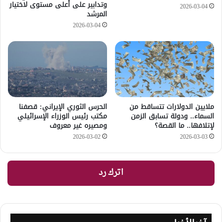
وتدابير على أعلى مستوى لاختيار
2026-03-04
المرشد
2026-03-04
ملايين الدولارات تتساقط من
الحرس الثوري الإيراني: قصفنا
السماء.. ودولة تسابق الزمن
مكتب رئيس الوزراء الإسرائيلي
لإتلافها.. ما القصة؟
ومصيره غير معروف
2026-03-02
2026-03-03
اترك رد