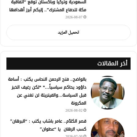
السعودية وتركيا وباكستان توقع “اتفاقية
مكة للدفاع المشترك”.. إليكم أبرز أهدافها
2026-08-07
تحميل المزيد
أخر المقالات
بالواضح.. فتح الرحمن النحاس يكتب : أسامة
داؤود يحاكم سياسياً…* *لكن رغيف الخبز
قبل السياسة…والفيتريتة لن تغني عن
المكرونة
2026-08-02
قصر الكلآم.. عامر باشاب يكتب : “البرهان”
كسب الرهان يا “عطوان”
2026-07-30