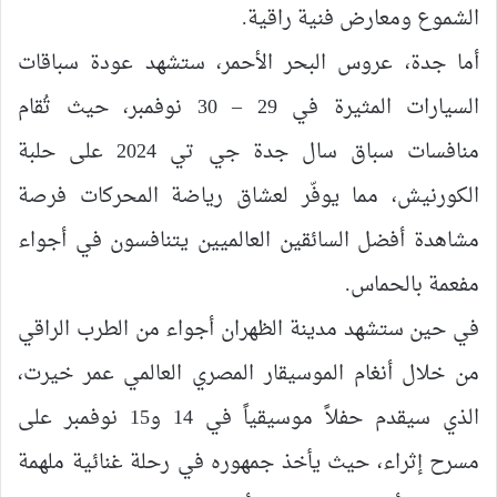
الشموع ومعارض فنية راقية.
أما جدة، عروس البحر الأحمر، ستشهد عودة سباقات
السيارات المثيرة في 29 – 30 نوفمبر، حيث تُقام
منافسات سباق سال جدة جي تي 2024 على حلبة
الكورنيش، مما يوفّر لعشاق رياضة المحركات فرصة
مشاهدة أفضل السائقين العالميين يتنافسون في أجواء
مفعمة بالحماس.
في حين ستشهد مدينة الظهران أجواء من الطرب الراقي
من خلال أنغام الموسيقار المصري العالمي عمر خيرت،
الذي سيقدم حفلاً موسيقياً في 14 و15 نوفمبر على
مسرح إثراء، حيث يأخذ جمهوره في رحلة غنائية ملهمة