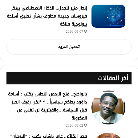
إنجاز مثير للجدل.. الذكاء الاصطناعي يبتكر
فيروسات جديدة مخاوف بشأن تخليق أسلحة
بيولوجية فتاكة
2026-08-07
تحميل المزيد
أخر المقالات
بالواضح.. فتح الرحمن النحاس يكتب : أسامة
داؤود يحاكم سياسياً…* *لكن رغيف الخبز
قبل السياسة…والفيتريتة لن تغني عن
المكرونة
2026-08-02
قصر الكلآم.. عامر باشاب يكتب : “البرهان”