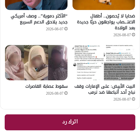
ضحايا لا يُحصون.. أطفال
“الأكثر دموية”.. وصف أمريكي
الاغتـ.ـصاب يواجهون حربًا جديدة
جديد يلاحق الدعم السريع
بعد الولادة
2026-08-07
2026-08-07
‏البيت الأبيض: على ⁧‫الإمارات‬⁩ وقف
سقوط عصابة القاصرات
نباح أحد أتباعها ضد ترمب
2026-08-07
2026-08-07
اترك رد