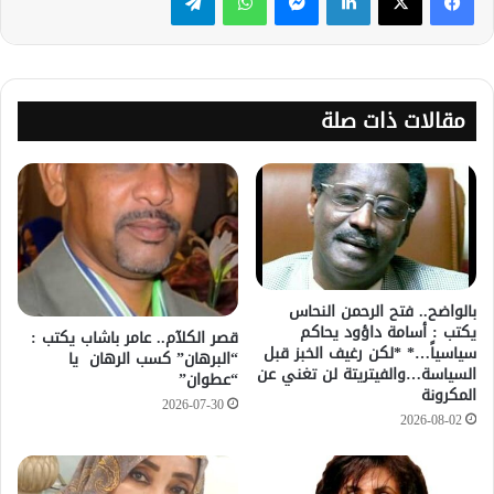
مقالات ذات صلة
بالواضح.. فتح الرحمن النحاس
يكتب : أسامة داؤود يحاكم
قصر الكلآم.. عامر باشاب يكتب :
سياسياً…* *لكن رغيف الخبز قبل
“البرهان” كسب الرهان يا
السياسة…والفيتريتة لن تغني عن
“عطوان”
المكرونة
2026-07-30
2026-08-02