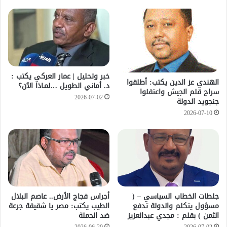
خبر وتحليل | عمار العركي يكتب :
الهندي عز الدين يكتب: أطلقوا
د. أماني الطويل …لمـاذا الآن؟
سراح قلم الجيش واعتقلوا
2026-07-02
جنجويد الدولة
2026-07-10
جلطات الخطاب السياسي – (
أجراس فجاج الأرض.. عاصم البلال
مسؤول يتكلم والدولة تدفع
الطيب يكتب: مصر يا شقيقة جرعة
الثمن ) بقلم : مجدي عبدالعزيز
ضد الحملة