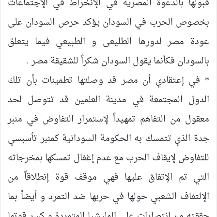
قبولها بالدعوة المصرية في الإنخراط في الإجتماعات
بخصوص الحرب في السودان يؤكد حرص السودان على
عودة مصر لدورها الطليعى و الطبيعي فيما يتعلق
بالسودان فكأنما يقول السودان شكراً للشقيقة مصر .
* في إعتقادي أن مصر قد وصلتها تطمينات بأن تلك
الدول المجتمعة في مدينة العلمين قد تتوصل لحد
معقول من التفاهم تمهيداً لإستمرار التفاوض في منبر
جدة الذي تتمسك به الحكومة السودانية كمنبر تأسبسي
للتفاوض لإيقاف الحرب مع عدم إغفال تمسكها بمخرجاته
التي تم الإتفاق عليها فهي موقف قوة إنطلاقاً من
الإلتفاف الشعبي حولها في حربها ضد التمرد و أيضاً بما
حققته من إنتصارات على المليشيا المتمردة و كسر قوتها