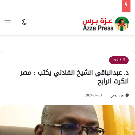
الوضع المظ
الق
المقالات
د. عبدالباقي الشيخ الفادني يكتب : مصر
الكرت الرابح
عزة برس
2024-07-31