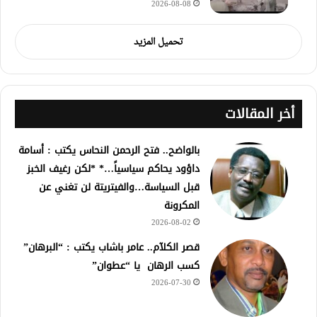
2026-08-08
تحميل المزيد
أخر المقالات
بالواضح.. فتح الرحمن النحاس يكتب : أسامة
داؤود يحاكم سياسياً…* *لكن رغيف الخبز
قبل السياسة…والفيتريتة لن تغني عن
المكرونة
2026-08-02
قصر الكلآم.. عامر باشاب يكتب : “البرهان”
كسب الرهان يا “عطوان”
2026-07-30