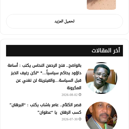
تحميل المزيد
أخر المقالات
بالواضح.. فتح الرحمن النحاس يكتب : أسامة
داؤود يحاكم سياسياً…* *لكن رغيف الخبز
قبل السياسة…والفيتريتة لن تغني عن
المكرونة
2026-08-02
قصر الكلآم.. عامر باشاب يكتب : “البرهان”
كسب الرهان يا “عطوان”
2026-07-30