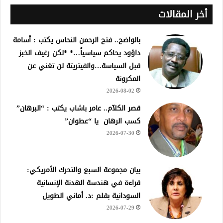
أخر المقالات
بالواضح.. فتح الرحمن النحاس يكتب : أسامة
داؤود يحاكم سياسياً…* *لكن رغيف الخبز
قبل السياسة…والفيتريتة لن تغني عن
المكرونة
2026-08-02
قصر الكلآم.. عامر باشاب يكتب : “البرهان”
كسب الرهان يا “عطوان”
2026-07-30
بيان مجموعة السبع والتحرك الأمريكي:
قراءة في هندسة الهدنة الإنسانية
السودانية بقلم :د. أماني الطويل
2026-07-29