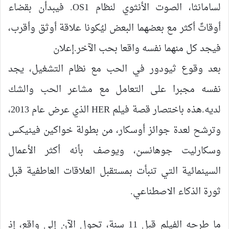
لسامانثا، الصوت الأنثوي لنظام OS1. فيبدأن بقضاء
أوقاتً أكثر مع بعضهما البعض ليُكونا علاقة أوثق وأقرب،
فيجد كل منهما نفسه واقعا بحب الآخر.إعلان
بعد وقوع ثيودور في الحب مع نظام التشغيل، يجد
نفسه مجبرا على التعامل مع مشاعر الحب والشك
لديه.هذه باختصار قصة فيلم HER الذي عرض عام 2013،
وترشح لعدة جوائز أوسكار، من بطولة خواكين فينيكس
وسكارليت جوهانسن، ويوصف بأنه أكثر الأعمال
السينمائية التي تنبأت بمستقبل العلاقات العاطفية قبل
ثورة الذكاء الاصطناعي.
ما طرحه الفيلم قبل 11 سنة، تحول الآن إلى واقع، إذ