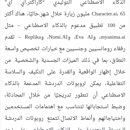
الذكاء الاصطناعي التوليدي “كاراكتر.أي آي”
Character.ai، 65 مليون زيارة خلال شهر.حاليًا، هناك أكثر
من 100 تطبيق مدعوم بالذكاء الاصطناعي – مثل
myanima.ai، وEva AI، وNomi.AI، وReplika – تقدم
رفقاء رومانسيين وجنسيين مع خيارات تخصيص واسعة
النطاق، بما في ذلك الميزات الجسدية والشخصية. من
خلال إظهار الواقعية والقدرة على التكيف والسلاسة
التفاعلية، يمكن لروبوتات الدردشة المدعمة بالذكاء
الاصطناعي أن تتطور تدريجيًا من خلال المحادثة،
وضبط استجاباتها لتتناسب مع اهتمامات المستخدمين
واحتياجاتهم وأنماط الاتصال.تتمتع روبوتات الدردشة