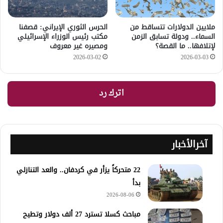
ملايين الدولارات تتساقط من
الحرس الثوري الإيراني: قصفنا
السماء.. ودولة تسابق الزمن
مكتب رئيس الوزراء الإسرائيلي
لإتلافها.. ما القصة؟
ومصيره غير معروف
2026-03-02
2026-03-03
اترك رد
آخرالأخبار
22 متحركاً يزأر في كردفان.. والعد التنازلي
بدأ
2026-08-06
مباحث كسلا تسترد 27 ألف دولار وتطيح