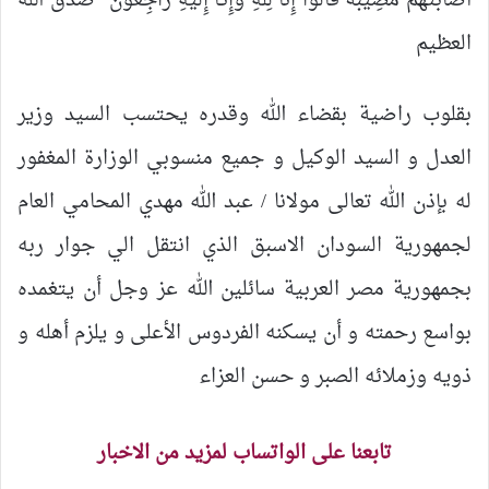
أَصَابَتْهُم مُّصِيبَةٌ قَالُواْ إِنَّا لِلّهِ وَإِنَّـا إِلَيْهِ رَاجِعونَ” صدق الله
العظيم
بقلوب راضية بقضاء الله وقدره يحتسب السيد وزير
العدل و السيد الوكيل و جميع منسوبي الوزارة المغفور
له بإذن الله تعالى مولانا / عبد الله مهدي المحامي العام
لجمهورية السودان الاسبق الذي انتقل الي جوار ربه
بجمهورية مصر العربية سائلين الله عز وجل أن يتغمده
بواسع رحمته و أن يسكنه الفردوس الأعلى و يلزم أهله و
ذويه وزملائه الصبر و حسن العزاء
تابعنا على الواتساب لمزيد من الاخبار