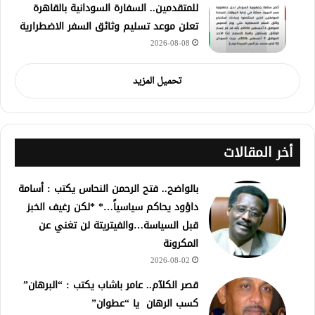
للمتقدمين.. السفارة السودانية بالقاهرة
تعلن موعد تسليم وثائق السفر الاضطرارية
2026-08-08
تحميل المزيد
أخر المقالات
بالواضح.. فتح الرحمن النحاس يكتب : أسامة
داؤود يحاكم سياسياً…* *لكن رغيف الخبز
قبل السياسة…والفيتريتة لن تغني عن
المكرونة
2026-08-02
قصر الكلآم.. عامر باشاب يكتب : “البرهان”
كسب الرهان يا “عطوان”