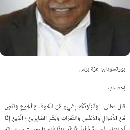
بورتسودان: عزة برس
إحتساب
قال تعالى: “وَلَنَبْلُوَنَّكُمْ بِشَيْءٍ مِّنَ الْخَوفْ وَالْجُوعِ وَنَقْصٍ
مِّنَ الأَمَوَالِ وَالأنفُسِ وَالثَّمَرَاتِ وَبَشِّرِ الصَّابِرِينَ • الَّذِينَ إِذَا