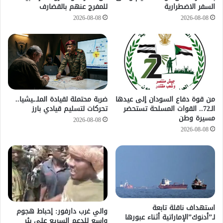
السفر الاضطرارية
للمفرج عنهم بالقضارف
2026-08-08
2026-08-08
من قوة دفاع السودان إلى عيدها
ضربة محتملة لقيادة الملـ.ـيشيا..
الـ72.. القوات المسلحة تستحضر
تحركات لتسليم قيادي بارز
مسيرة وطن
2026-08-08
2026-08-08
استهداف ناقلة تابعة
والي غرب دارفور: إحباط هجوم
لـ”أدنوك”الإماراتية أثناء عبورها
واسع للدعم السريع على بئر