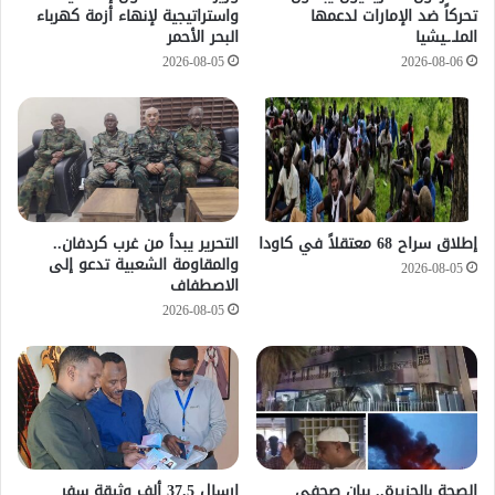
تحركاً ضد الإمارات لدعمها
واستراتيجية لإنهاء أزمة كهرباء
الملـ.ـيشيا
البحر الأحمر
2026-08-05
2026-08-06
إطلاق سراح 68 معتقلاً في كاودا
التحرير يبدأ من غرب كردفان..
والمقاومة الشعبية تدعو إلى
2026-08-05
الاصطفاف
2026-08-05
الصحة بالجزيرة.. بيان صحفي
إرسال 37.5 ألف وثيقة سفر