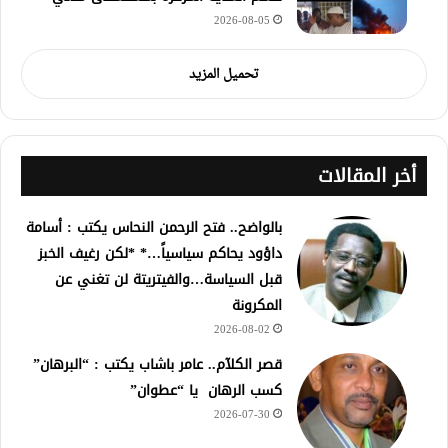
2026-08-05
تحميل المزيد
أخر المقالات
بالواضح.. فتح الرحمن النحاس يكتب : أسامة
داؤود يحاكم سياسياً…* *لكن رغيف الخبز
قبل السياسة…والفيتريتة لن تغني عن
المكرونة
2026-08-02
قصر الكلآم.. عامر باشاب يكتب : “البرهان”
كسب الرهان يا “عطوان”
2026-07-30