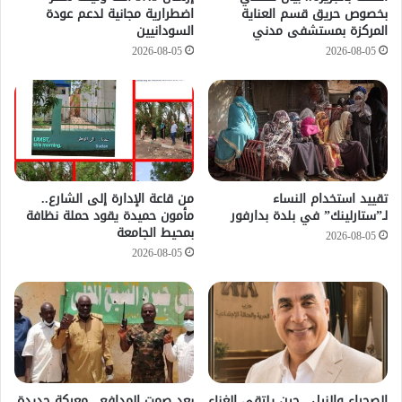
بخصوص حريق قسم العناية
اضطرارية مجانية لدعم عودة
المركزة بمستشفى مدني
السودانيين
2026-08-05
2026-08-05
تقييد استخدام النساء
من قاعة الإدارة إلى الشارع..
لـ”ستارلينك” في بلدة بدارفور
مأمون حميدة يقود حملة نظافة
بمحيط الجامعة
2026-08-05
2026-08-05
الصحراء والنيل.. حين يلتقي الغناء
بعد صمت المدافع.. معركة جديدة