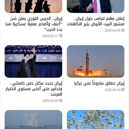
إعلان مهم لترامب حول إيران..
إيران.. الحرس الثوري يعلن شن
منشور البيت الأبيض يثير التكهنات
“أعنف وأضخم عملية عسكرية منذ
بدء الحرب”
2026-04-01
2026-03-11
إيران تطلق صاروخاً على تركيا
إيران تحدد مكان دفن خامنئي..
وتدابير على أعلى مستوى لاختيار
2026-03-04
المرشد
2026-03-04