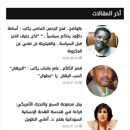
أخر المقالات
بالواضح.. فتح الرحمن النحاس يكتب : أسامة
داؤود يحاكم سياسياً…* *لكن رغيف الخبز
قبل السياسة…والفيتريتة لن تغني عن
المكرونة
2026-08-02
قصر الكلآم.. عامر باشاب يكتب : “البرهان”
كسب الرهان يا “عطوان”
2026-07-30
بيان مجموعة السبع والتحرك الأمريكي:
قراءة في هندسة الهدنة الإنسانية
السودانية بقلم :د. أماني الطويل
2026-07-29