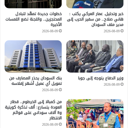
خطوات جديدة تمهّد لتبادل
خبر وتحليل. عمار العركي يكتب :
المحتجزين.. واللجنة تضع اللمسات
هاني صلاح.. من سفير الحرب إلى
الأخيرة
مدير ملف السودان
2026-08-09
2026-08-09
وزير الدفاع يتوجه إلى جوبا
بنك السودان يحذر المصارف من
تمويل أي عميل أشهر إفلاسه
2026-08-09
2026-08-09
من كمبالا إلى الخرطوم.. قطار
العودة يتسارع: ألف تذكرة كويتية
و8 آلاف سوداني على قوائم
الانتظار
2026-08-09