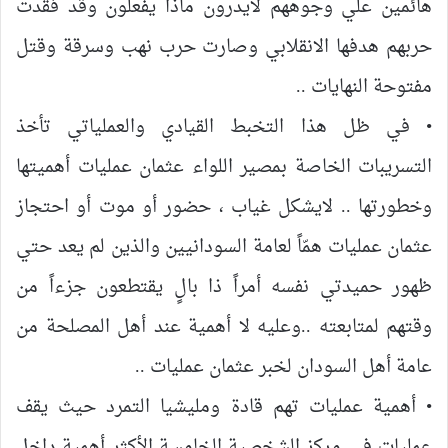
هائمين علي وجوههم لايدرون ماذا يفعلون وقد فقدت
حربهم هدفها الانقلابي وصارت حرب نهب وسرقة وقتل
مفتوحة النهايات ..
• في ظل هذا التخبط القيادي والعملياتي تأخذ
التسريبات الخاصة بمصير اللواء عثمان عمليات أهميتها
وخطورتها .. لايشكل غياب ، حضور أو موت أو احتجاز
عثمان عمليات همّاً لعامة السودانيين والذين لم يعد حتي
ظهور حميدتي نفسه أمراً ذا بالٍ يقتطعون جزءاً من
وقتهم لمتابعته ..وعليه لا أهمية عند أهل المصلحة من
عامة أهل السودان لخبر عثمان عمليات ..
• أهمية عمليات تهم قادة ومليشيا التمرد حيث يقف
عمليات في مركز الشخصية الخامسة الأكثر أهمية داخل