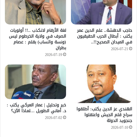
حاجب الدهشة.. علم الدين عمر
لغة الأرقام لاتكذب ..!! أولويات
يكتب : أبطال الحرب الحقيقيون
الصرف في ولاية الخرطوم ليس
في الميدان الصحيح!!..
(ونسة واتساب) بقلم : عصام
بطران
2026-07-21
2026-07-19
خبر وتحليل | عمار العركي يكتب :
الهندي عز الدين يكتب: أطلقوا
د. أماني الطويل …لمـاذا الآن؟
سراح قلم الجيش واعتقلوا
2026-07-02
جنجويد الدولة
2026-07-10