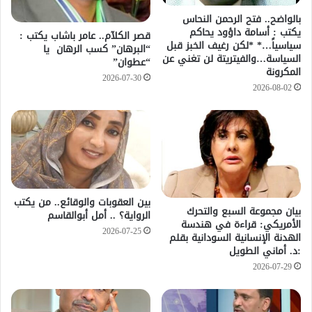
بالواضح.. فتح الرحمن النحاس
يكتب : أسامة داؤود يحاكم
قصر الكلآم.. عامر باشاب يكتب :
سياسياً…* *لكن رغيف الخبز قبل
“البرهان” كسب الرهان يا
السياسة…والفيتريتة لن تغني عن
“عطوان”
المكرونة
2026-07-30
2026-08-02
بين العقوبات والوقائع.. من يكتب
بيان مجموعة السبع والتحرك
الرواية؟ .. أمل أبوالقاسم
الأمريكي: قراءة في هندسة
2026-07-25
الهدنة الإنسانية السودانية بقلم
:د. أماني الطويل
2026-07-29