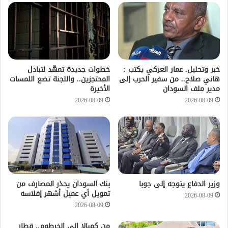
خطوات جديدة تمهّد لتبادل
خبر وتحليل. عمار العركي يكتب :
المحتجزين.. واللجنة تضع اللمسات
هاني صلاح.. من سفير الحرب إلى
الأخيرة
مدير ملف السودان
2026-08-09
2026-08-09
وزير الدفاع يتوجه إلى جوبا
بنك السودان يحذر المصارف من
تمويل أي عميل أشهر إفلاسه
2026-08-09
2026-08-09
من كمبالا إلى الخرطوم.. قطار