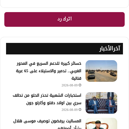
اترك رد
آخرالأخبار
خسائر كبيرة للدعم السريع في المحور
الغربي.. تدمير والاستيلاء على 65 عربة
قتالية
2026-08-09
استخبارات الشعبية تحذر الحلو من تحالف
سري بين اولاد دقلو وكارلو جون
2026-08-09
المساليت يرفضون توصيف موسى هلال
بشأن أصولهم