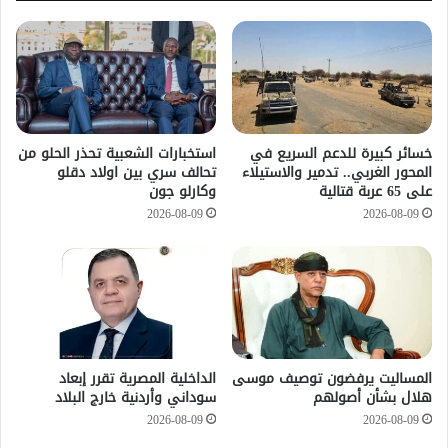
خسائر كبيرة للدعم السريع في
استخبارات الشعبية تحذر الحلو من
المحور الغربي.. تدمير والاستيلاء
تحالف سري بين اولاد دقلو
على 65 عربة قتالية
وكارلو جون
2026-08-09
2026-08-09
المساليت يرفضون توصيف موسى
الداخلية المصرية تقرر إبعاد
هلال بشأن أصولهم
سوداني وأردنية خارج البلاد
2026-08-09
2026-08-09