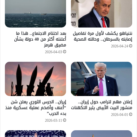
نتنياهو يكشف لأول مرة تفاصيل
بعد اختتام الاجتماع.. هذا ما
إصابته بالسرطان.. وحالته الصحية
أعلنته أكثر من 40 دولة بشأن
مضيق هرمز
2026-04-24
2026-04-03
إعلان مهم لترامب حول إيران..
إيران.. الحرس الثوري يعلن شن
منشور البيت الأبيض يثير التكهنات
“أعنف وأضخم عملية عسكرية منذ
بدء الحرب”
2026-04-01
2026-03-11