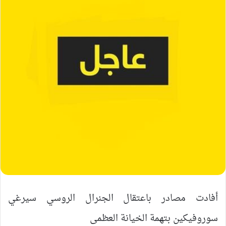
‏أفادت مصادر باعتقال الجنرال الروسي سيرغي
سوروفيكين بتهمة الخيانة العظمى