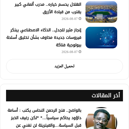
الهلال يحسم خياره.. مدرب ألماني كبير
يقترب من قيادة الأزرق
2026-08-07
إنجاز مثير للجدل.. الذكاء الاصطناعي يبتكر
فيروسات جديدة مخاوف بشأن تخليق أسلحة
بيولوجية فتاكة
2026-08-07
تحميل المزيد
أخر المقالات
بالواضح.. فتح الرحمن النحاس يكتب : أسامة
داؤود يحاكم سياسياً…* *لكن رغيف الخبز
قبل السياسة…والفيتريتة لن تغني عن