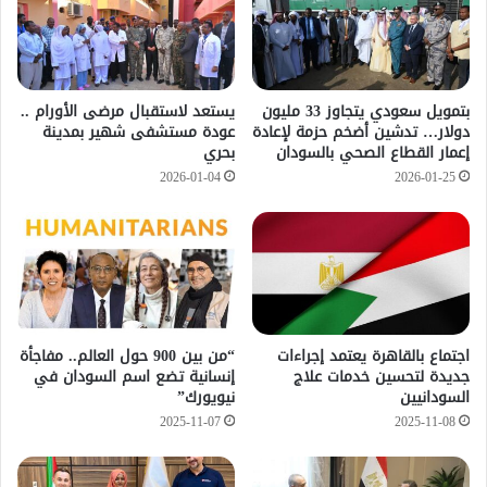
بتمويل سعودي يتجاوز 33 مليون
يستعد لاستقبال مرضى الأورام ..
دولار… تدشين أضخم حزمة لإعادة
عودة مستشفى شهير بمدينة
إعمار القطاع الصحي بالسودان
بحري
2026-01-04
2026-01-25
اجتماع بالقاهرة يعتمد إجراءات
“من بين 900 حول العالم.. مفاجأة
جديدة لتحسين خدمات علاج
إنسانية تضع اسم السودان في
السودانيين
نيويورك”
2025-11-07
2025-11-08