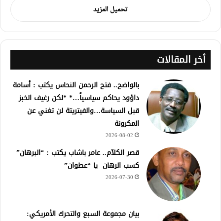
تحميل المزيد
أخر المقالات
بالواضح.. فتح الرحمن النحاس يكتب : أسامة
داؤود يحاكم سياسياً…* *لكن رغيف الخبز
قبل السياسة…والفيتريتة لن تغني عن
المكرونة
2026-08-02
قصر الكلآم.. عامر باشاب يكتب : “البرهان”
كسب الرهان يا “عطوان”
2026-07-30
بيان مجموعة السبع والتحرك الأمريكي: