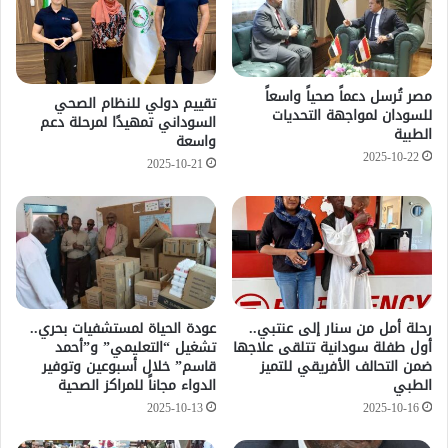
مصر تُرسل دعماً صحياً واسعاً
تقييم دولي للنظام الصحي
للسودان لمواجهة التحديات
السوداني تمهيدًا لمرحلة دعم
الطبية
واسعة
2025-10-22
2025-10-21
رحلة أمل من سنار إلى عنتبي..
عودة الحياة لمستشفيات بحري..
أول طفلة سودانية تتلقى علاجها
تشغيل “التعليمي” و”أحمد
ضمن التحالف الأفريقي للتميز
قاسم” خلال أسبوعين وتوفير
الطبي
الدواء مجاناً للمراكز الصحية
2025-10-13
2025-10-16