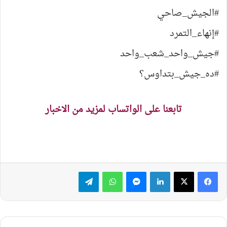
#الجيش_صاحي
#إنهاء_التمرد
#جيش_واحد_شعب_واحد
#ده_جيش_بتداوس؟
تابعنا على الواتساب لمزيد من الاخبار
لينكدإن
ماسنجر
واتساب
تيلقرام