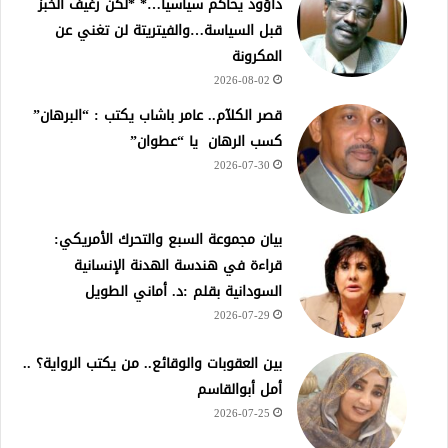
داؤود يحاكم سياسياً…* *لكن رغيف الخبز
قبل السياسة…والفيتريتة لن تغني عن
المكرونة
2026-08-02
قصر الكلآم.. عامر باشاب يكتب : “البرهان”
كسب الرهان يا “عطوان”
2026-07-30
بيان مجموعة السبع والتحرك الأمريكي:
قراءة في هندسة الهدنة الإنسانية
السودانية بقلم :د. أماني الطويل
2026-07-29
بين العقوبات والوقائع.. من يكتب الرواية؟ ..
أمل أبوالقاسم
2026-07-25