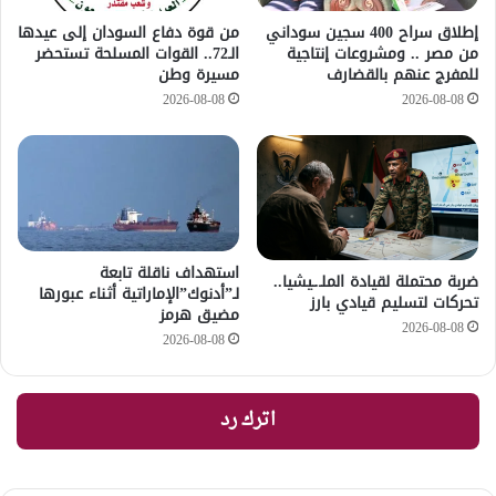
إطلاق سراح 400 سجين سوداني
من قوة دفاع السودان إلى عيدها
من مصر .. ومشروعات إنتاجية
الـ72.. القوات المسلحة تستحضر
للمفرج عنهم بالقضارف
مسيرة وطن
2026-08-08
2026-08-08
استهداف ناقلة تابعة
ضربة محتملة لقيادة الملـ.ـيشيا..
لـ”أدنوك”الإماراتية أثناء عبورها
تحركات لتسليم قيادي بارز
مضيق هرمز
2026-08-08
2026-08-08
اترك رد