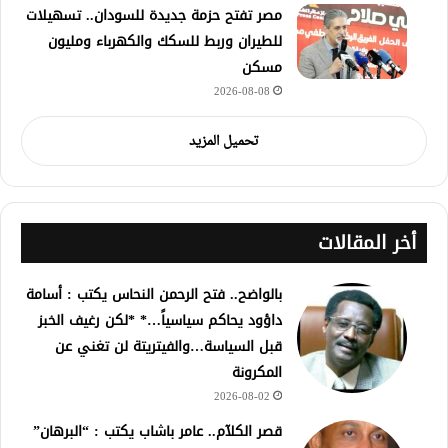
مصر تفتح حزمة جديدة للسودان.. تسهيلات
للطيران وربط للسكك والكهرباء ومليون
مسكن
2026-08-08
تحميل المزيد
أخر المقالات
بالواضح.. فتح الرحمن النحاس يكتب : أسامة
داؤود يحاكم سياسياً…* *لكن رغيف الخبز
قبل السياسة…والفيتريتة لن تغني عن
المكرونة
2026-08-02
قصر الكلآم.. عامر باشاب يكتب : “البرهان”