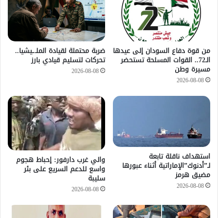
من قوة دفاع السودان إلى عيدها
ضربة محتملة لقيادة الملـ.ـيشيا..
الـ72.. القوات المسلحة تستحضر
تحركات لتسليم قيادي بارز
مسيرة وطن
2026-08-08
2026-08-08
استهداف ناقلة تابعة
والي غرب دارفور: إحباط هجوم
لـ”أدنوك”الإماراتية أثناء عبورها
واسع للدعم السريع على بئر
مضيق هرمز
سليبة
2026-08-08
2026-08-08