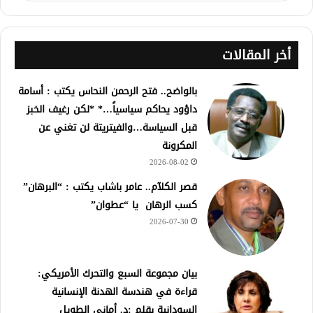
أخر المقالات
بالواضح.. فتح الرحمن النحاس يكتب : أسامة
داؤود يحاكم سياسياً…* *لكن رغيف الخبز
قبل السياسة…والفيتريتة لن تغني عن
المكرونة
2026-08-02
قصر الكلآم.. عامر باشاب يكتب : “البرهان”
كسب الرهان يا “عطوان”
2026-07-30
بيان مجموعة السبع والتحرك الأمريكي:
قراءة في هندسة الهدنة الإنسانية
السودانية بقلم :د. أماني الطويل