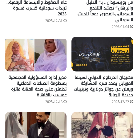
من بورتسودان.. بـ” الدليل
عام الضغوط والابتسامة الرقمية..
والبرهان” تجسّد التلاحم
ترندات سودانية كسرت قسوة
السوداني-المصري دعماً للجيش
2025
السوداني
2025-12-31
2026-01-04
مهرجان الخرطوم الدولي لسينما
مدير إدارة المسؤولية المجتمعية
الموبايل يمدد فترة المشاركة
بمنظومة الصناعات الدفاعية
ويعلن عن جوائز دولارية وترتيبات
تطمئن على صحة الفنانة فائزة
جديدة للرعاية
عمسيب بالقاهرة
2025-12-18
2025-12-22