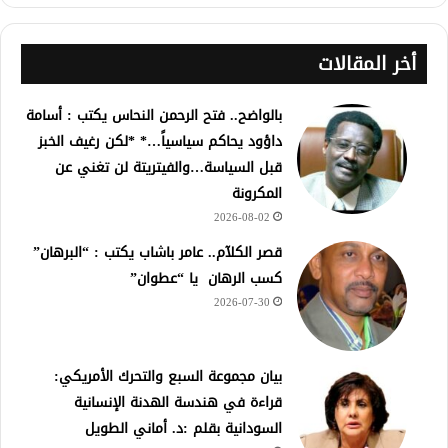
أخر المقالات
بالواضح.. فتح الرحمن النحاس يكتب : أسامة
داؤود يحاكم سياسياً…* *لكن رغيف الخبز
قبل السياسة…والفيتريتة لن تغني عن
المكرونة
2026-08-02
قصر الكلآم.. عامر باشاب يكتب : “البرهان”
كسب الرهان يا “عطوان”
2026-07-30
بيان مجموعة السبع والتحرك الأمريكي:
قراءة في هندسة الهدنة الإنسانية
السودانية بقلم :د. أماني الطويل