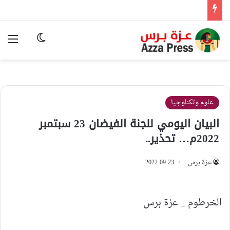
الوضع المظ
الق
علوم وتكنلوجيا
البيان اليومي للجنة الفيضان 23 سبتمبر
2022م… تحذير..
عزة برس
2022-09-23
‏الخرطوم _ عزة برس