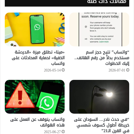
مقالات ذات صلة
“واتساب” تتيح حجز اسم
«ميتا» تطلق ميزة «الدردشة
مستخدم بدلاً من رقم الهاتف..
الخفية» لحماية المحادثات على
إليك الخطوات
واتساب
2026-05-14
2026-07-01
“في حدث نادر… السودان على
واتساب يتوقف عن العمل على
خريطة أطول كسوف شمسي
هذه الهواتف
في القرن الـ21”
2025-06-27