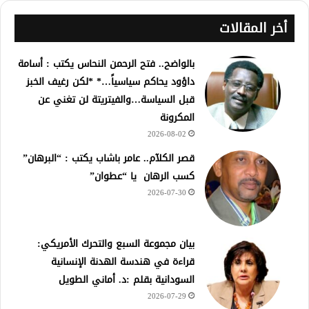
أخر المقالات
بالواضح.. فتح الرحمن النحاس يكتب : أسامة
داؤود يحاكم سياسياً…* *لكن رغيف الخبز
قبل السياسة…والفيتريتة لن تغني عن
المكرونة
2026-08-02
قصر الكلآم.. عامر باشاب يكتب : “البرهان”
كسب الرهان يا “عطوان”
2026-07-30
بيان مجموعة السبع والتحرك الأمريكي:
قراءة في هندسة الهدنة الإنسانية
السودانية بقلم :د. أماني الطويل
2026-07-29