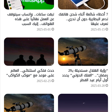
7 أخطاء شائعة أثناء شحن هاتفك
تبقت ساعات.. واتساب سيتوقف
تدمر البطارية دون أن تدري..
عن العمل نهائياً على هذه
تعرف عليها
الهواتف.. إليك السبب
2025-05-01
2025-05-15
“رؤية الهلال مستحيلة بـ29
حدث فلكي استثنائي.. العالم
رمضان”.. “الفلك الدولي” يحدد
على موعد مع “موكب الكواكب”
أول أيام عيد الفطر
2025-02-25
2025-03-20