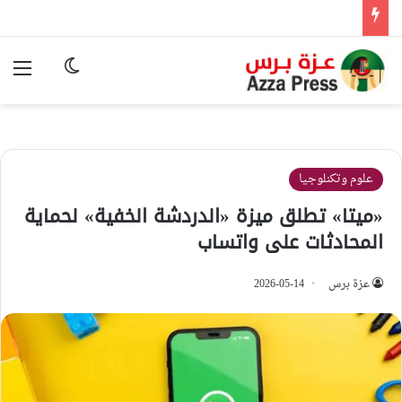
الوضع المظ
الق
علوم وتكنلوجيا
«ميتا» تطلق ميزة «الدردشة الخفية» لحماية
المحادثات على واتساب
عزة برس
2026-05-14