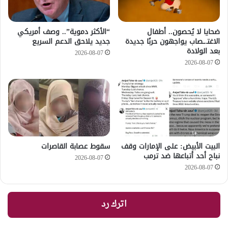
ضحايا لا يُحصون.. أطفال
“الأكثر دموية”.. وصف أمريكي
الاغتـ.ـصاب يواجهون حربًا جديدة
جديد يلاحق الدعم السريع
بعد الولادة
2026-08-07
2026-08-07
‏البيت الأبيض: على ⁧‫الإمارات‬⁩ وقف
سقوط عصابة القاصرات
نباح أحد أتباعها ضد ترمب
2026-08-07
2026-08-07
اترك رد