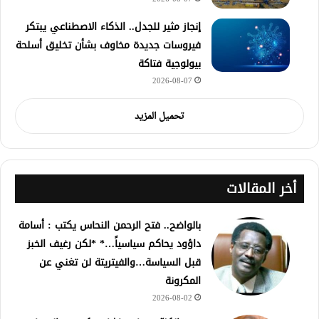
إنجاز مثير للجدل.. الذكاء الاصطناعي يبتكر
فيروسات جديدة مخاوف بشأن تخليق أسلحة
بيولوجية فتاكة
2026-08-07
تحميل المزيد
أخر المقالات
بالواضح.. فتح الرحمن النحاس يكتب : أسامة
داؤود يحاكم سياسياً…* *لكن رغيف الخبز
قبل السياسة…والفيتريتة لن تغني عن
المكرونة
2026-08-02