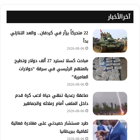
آخرالأخبار
22 متحركاً يزأر في كردفان.. والعد التنازلي
بدأ
2026-08-06
مباحث كسلا تسترد 27 ألف دولار وتطيح
بالمتهم الرئيسي في سرقة “دولارات
العامرية”
2026-08-06
صاعقة رعدية تنهي حياة لاعب كرة قدم
داخل الملعب أمام زملائه والجماهير
2026-08-06
طرد مستشار حميدتي على مغادرة فعالية
ثقافية ببريطانيا
2026-08-06