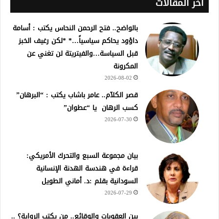
أخر المقالات
بالواضح.. فتح الرحمن النحاس يكتب : أسامة
داؤود يحاكم سياسياً…* *لكن رغيف الخبز
قبل السياسة…والفيتريتة لن تغني عن
المكرونة
2026-08-02
قصر الكلآم.. عامر باشاب يكتب : “البرهان”
كسب الرهان يا “عطوان”
2026-07-30
بيان مجموعة السبع والتحرك الأمريكي:
قراءة في هندسة الهدنة الإنسانية
السودانية بقلم :د. أماني الطويل
2026-07-29
بين العقوبات والوقائع.. من يكتب الرواية؟ ..