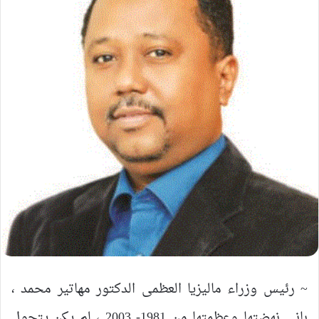
‏~ رئيس وزراء ماليزيا العظمى الدكتور مهاتير محمد ،
باني نهضتها وعظمتها من 1981- 2003 ، لم يكن يتجول