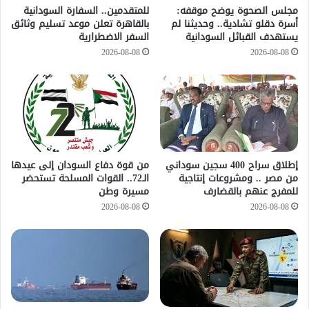
مجلس الصحوة يوضح موقفه:
للمتقدمين.. السفارة السودانية
أسرة دقلو تشادية.. وحديثنا لم
بالقاهرة تعلن موعد تسليم وثائق
يستهدف القبائل السودانية
السفر الاضطرارية
2026-08-08
2026-08-08
إطلاق سراح 400 سجين سوداني
من قوة دفاع السودان إلى عيدها
من مصر .. ومشروعات إنتاجية
الـ72.. القوات المسلحة تستحضر
للمفرج عنهم بالقضارف
مسيرة وطن
2026-08-08
2026-08-08