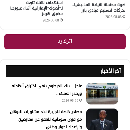
استهداف ناقلة تابعة
ضربة محتملة لقيادة الملـ.ـيشيا..
لـ”أدنوك”الإماراتية أثناء عبورها
تحركات لتسليم قيادي بارز
مضيق هرمز
2026-08-08
2026-08-08
اترك رد
آخرالأخبار
عاجل.. بنك الخرطوم ينفي اختراق أنظمته
ويحذر العملاء..
2026-08-08
مصادر خاصة للجزيرة نت: مشاورات للبرهان
مع قوى سودانية للعفو عن معارضين
والإعداد لحوار وطني