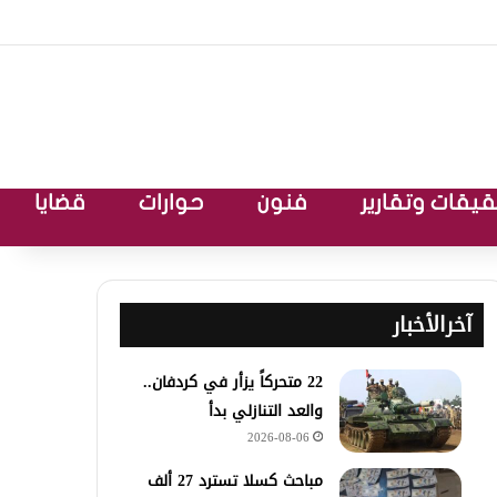
يقات وتقارير
فنون
حوارات
قضايا
آخرالأخبار
22 متحركاً يزأر في كردفان..
والعد التنازلي بدأ
2026-08-06
مباحث كسلا تسترد 27 ألف