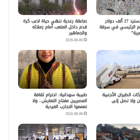
مباحث كسلا تسترد 27 ألف دولار
صاعقة رعدية تنهي حياة لاعب كرة
م الرئيسي في سرقة
قدم داخل الملعب أمام زملائه
رية”
والجماهير
2026-08-06
ات الطيران الأجنبية
طبيبة سودانية: احترام ثقافة
ن ولا تصل إلى
المصريين مفتاح التعايش.. ولا
تعمموا التجارب الفردية
2026-08-06