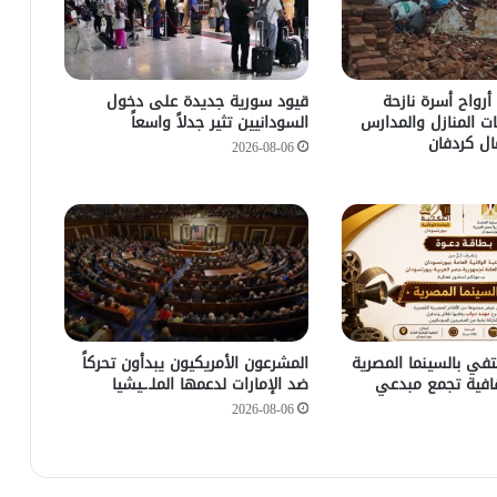
أرواح أسرة نازحة
قيود سورية جديدة على دخول
ات المنازل والمدارس
السودانيين تثير جدلاً واسعاً
ل كردفان
2026-08-06
في بالسينما المصرية
المشرعون الأمريكيون يبدأون تحركاً
افية تجمع مبدعي
ضد الإمارات لدعمها الملـ.ـيشيا
2026-08-06