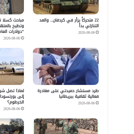
22 متحركاً يزأر في كردفان.. والعد
التنازلي بدأ
وتطيح بالمته
“دولارات العام
2026-08-06
2026-08-06
طرد مستشار حميدتي على مغادرة
لماذا تصل شرك
فعالية ثقافية ببريطانيا
إلى بورتسودا
الخرطوم؟
2026-08-06
2026-08-06