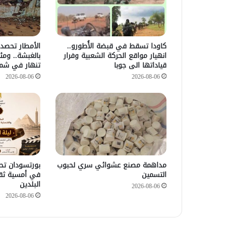
كاودا تسقط في قبضة الأُطورو..
الأمطار تحصد 
انهيار مواقع الحركة الشعبية وفرار
بالغبشة.. ومئ
قياداتها الى جوبا
تنهار في شما
2026-08-06
2026-08-06
مداهمة مصنع عشوائي سري لحبوب
بورتسودان تحت
التسمين
في أمسية ثق
البلدين
2026-08-06
2026-08-06