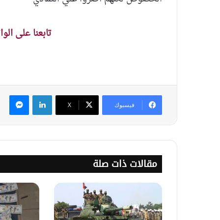
تابعنا على الو
لينكدإن
ماس
فيسبوك
‫X
مقالات ذات صلة