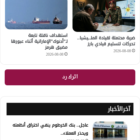
استهداف ناقلة تابعة
ضربة محتملة لقيادة الملـ.ـيشيا..
لـ”أدنوك”الإماراتية أثناء عبورها
تحركات لتسليم قيادي بارز
مضيق هرمز
2026-08-08
2026-08-08
اترك رد
آخرالأخبار
عاجل.. بنك الخرطوم ينفي اختراق أنظمته
ويحذر العملاء..