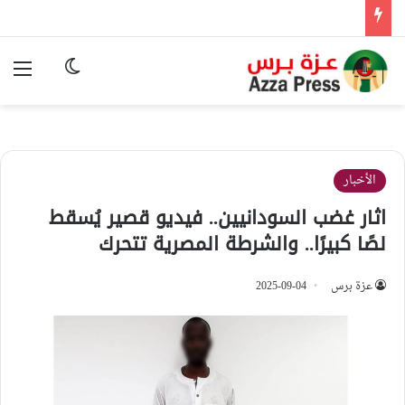
الوضع المظ
الق
الأخبار
اثار غضب السودانيين.. فيديو قصير يُسقط
لصًا كبيرًا.. والشرطة المصرية تتحرك
عزة برس
2025-09-04