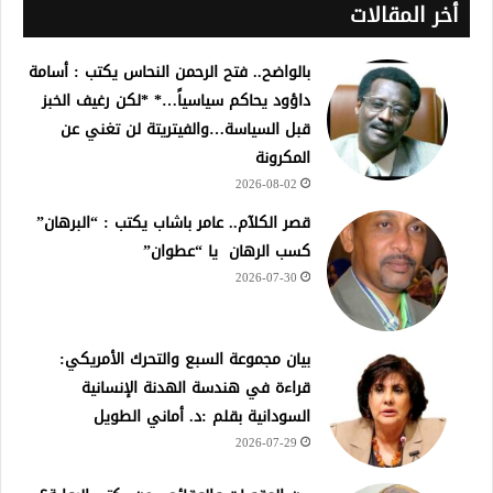
أخر المقالات
بالواضح.. فتح الرحمن النحاس يكتب : أسامة
داؤود يحاكم سياسياً…* *لكن رغيف الخبز
قبل السياسة…والفيتريتة لن تغني عن
المكرونة
2026-08-02
قصر الكلآم.. عامر باشاب يكتب : “البرهان”
كسب الرهان يا “عطوان”
2026-07-30
بيان مجموعة السبع والتحرك الأمريكي:
قراءة في هندسة الهدنة الإنسانية
السودانية بقلم :د. أماني الطويل
2026-07-29