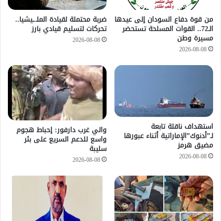
من قوة دفاع السودان إلى عيدها
ضربة محتملة لقيادة الملـ.ـيشيا..
الـ72.. القوات المسلحة تستحضر
تحركات لتسليم قيادي بارز
مسيرة وطن
2026-08-08
2026-08-08
استهداف ناقلة تابعة
والي غرب دارفور: إحباط هجوم
لـ”أدنوك”الإماراتية أثناء عبورها
واسع للدعم السريع على بئر
مضيق هرمز
سليبة
2026-08-08
2026-08-08