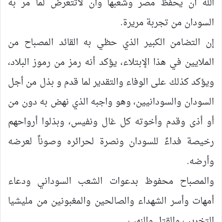
الله أن يحفظ مصر وشعبها وأن لاتتعرض لما مر به
السودان من تجربة مريرة.
إن التضامن الكبير الذي حظي به القائد المصباح من
الملايين في هذا الإبتلاء، يؤكد أنه رمز من رموز البلاد،
ويؤكد كذلك على الوفاء والتقدير لما قدم و بذل من أجل
السودان والسودانيين، وهو واجبه الذي نهض به دون من
أو أذى وقدم وأخوته كل غال ونفيس، وبذلوا أرواحهم
رخيصة فداءً للسودان ونصرة لحرائره وصوناً لعرضه
وأرضه.
والمصباح محفوظ بدعوات الشعب السوداني ودعاء
أمهات وأسر الشهداء والصالحين والمغبونين من مليشيا
التخريب والقتل والنهب.