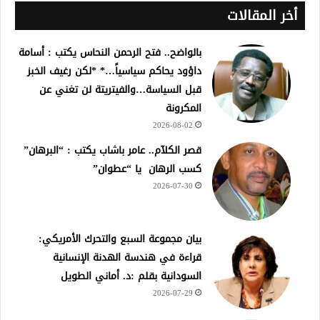
أخر المقالات
بالواضح.. فتح الرحمن النحاس يكتب : أسامة
داؤود يحاكم سياسياً…* *لكن رغيف الخبز
قبل السياسة…والفيتريتة لن تغني عن
المكرونة
2026-08-02
قصر الكلآم.. عامر باشاب يكتب : “البرهان”
كسب الرهان يا “عطوان”
2026-07-30
بيان مجموعة السبع والتحرك الأمريكي:
قراءة في هندسة الهدنة الإنسانية
السودانية بقلم :د. أماني الطويل
2026-07-29