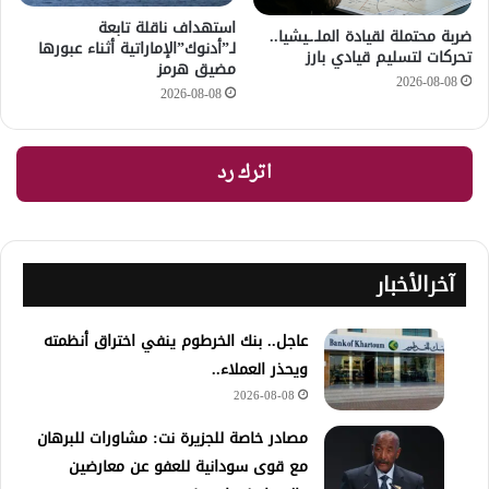
استهداف ناقلة تابعة
ضربة محتملة لقيادة الملـ.ـيشيا..
لـ”أدنوك”الإماراتية أثناء عبورها
تحركات لتسليم قيادي بارز
مضيق هرمز
2026-08-08
2026-08-08
اترك رد
آخرالأخبار
عاجل.. بنك الخرطوم ينفي اختراق أنظمته
ويحذر العملاء..
2026-08-08
مصادر خاصة للجزيرة نت: مشاورات للبرهان
مع قوى سودانية للعفو عن معارضين