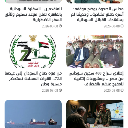
مجلس الصحوة يوضح موقفه:
للمتقدمين.. السفارة السودانية
أسرة دقلو تشادية.. وحديثنا لم
بالقاهرة تعلن موعد تسليم وثائق
يستهدف القبائل السودانية
السفر الاضطرارية
2026-08-08
2026-08-08
إطلاق سراح 400 سجين سوداني
من قوة دفاع السودان إلى عيدها
من مصر .. ومشروعات إنتاجية
الـ72.. القوات المسلحة تستحضر
للمفرج عنهم بالقضارف
مسيرة وطن
2026-08-08
2026-08-08