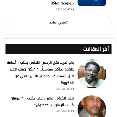
بيولوجية فتاكة
2026-08-07
تحميل المزيد
أخر المقالات
بالواضح.. فتح الرحمن النحاس يكتب : أسامة
داؤود يحاكم سياسياً…* *لكن رغيف الخبز
قبل السياسة…والفيتريتة لن تغني عن
المكرونة
2026-08-02
قصر الكلآم.. عامر باشاب يكتب : “البرهان”
كسب الرهان يا “عطوان”
2026-07-30