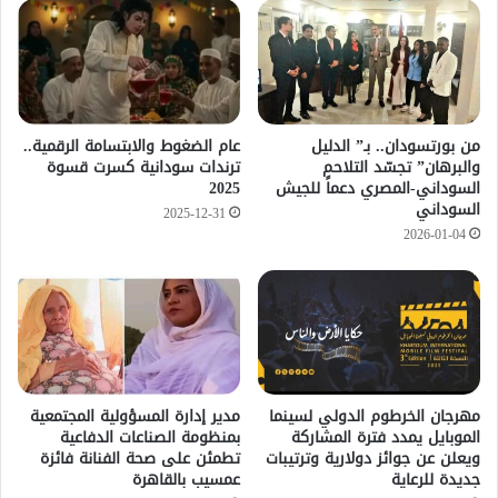
من بورتسودان.. بـ” الدليل
عام الضغوط والابتسامة الرقمية..
والبرهان” تجسّد التلاحم
ترندات سودانية كسرت قسوة
السوداني-المصري دعماً للجيش
2025
السوداني
2025-12-31
2026-01-04
مهرجان الخرطوم الدولي لسينما
مدير إدارة المسؤولية المجتمعية
الموبايل يمدد فترة المشاركة
بمنظومة الصناعات الدفاعية
ويعلن عن جوائز دولارية وترتيبات
تطمئن على صحة الفنانة فائزة
جديدة للرعاية
عمسيب بالقاهرة