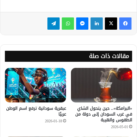
لينكدإن
ماسنجر
واتساب
تيلقرام
مقالات ذات صلة
«البرامكة».. حين يتحول الشاي
عبقرية سودانية ترفع اسم الوطن
في غرب السودان إلى دولة من
عربيًا
الطقوس والهيبة
2026-01-18
2026-05-01