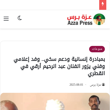
الوضع المظ
الق
منوعات
بمبادرة إنسانية ودعم سخي.. وفد إعلامي
وفني يزور الفنان عبد الرحيم أرقي في
القطري
عزة برس
2025-08-01