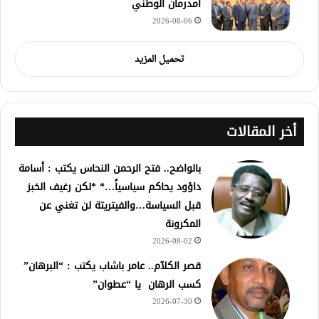
أمدرمان الوطني
2026-08-06
تحميل المزيد
أخر المقالات
بالواضح.. فتح الرحمن النحاس يكتب : أسامة
داؤود يحاكم سياسياً…* *لكن رغيف الخبز
قبل السياسة…والفيتريتة لن تغني عن
المكرونة
2026-08-02
قصر الكلآم.. عامر باشاب يكتب : “البرهان”
كسب الرهان يا “عطوان”
2026-07-30