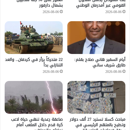
القومي عبر أمدرمان الوطني
بشمال دارفور
2026-08-06
2026-08-06
أيام السفير هاني صلاح بقلم:
22 متحركاً يزأر في كردفان.. والعد
طارق شريف ساتي
التنازلي بدأ
2026-08-06
2026-08-06
مباحث كسلا تسترد 27 ألف دولار
صاعقة رعدية تنهي حياة لاعب
وتطيح بالمتهم الرئيسي في
كرة قدم داخل الملعب أمام