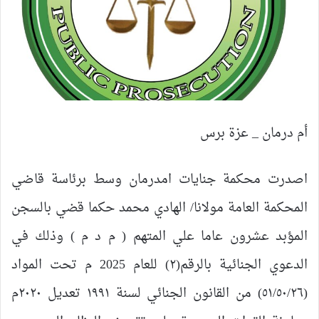
أم درمان _ عزة برس
اصدرت محكمة جنايات امدرمان وسط برئاسة قاضي
المحكمة العامة مولانا/ الهادي محمد حكما قضي بالسجن
المؤبد عشرون عاما علي المتهم ( م د م ) وذلك في
الدعوي الجنائية بالرقم(٢) للعام 2025 م تحت المواد
(٥١/٥٠/٢٦) من القانون الجنائي لسنة ١٩٩١ تعديل ٢٠٢٠م