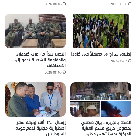
2026-08-05
2026-08-06
إطلاق سراح 68 معتقلاً في كاودا
التحرير يبدأ من غرب كردفان..
والمقاومة الشعبية تدعو إلى
2026-08-05
الاصطفاف
2026-08-05
الصحة بالجزيرة.. بيان صحفي
إرسال 37.5 ألف وثيقة سفر
بخصوص حريق قسم العناية
اضطرارية مجانية لدعم عودة
المركزة بمستشفى مدني
السودانيين