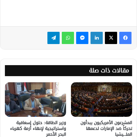
لينكدإن
ماسنجر
واتساب
تيلقرام
مقالات ذات صلة
المشرعون الأمريكيون يبدأون
وزير الطاقة: حلول إسعافية
تحركاً ضد الإمارات لدعمها
واستراتيجية لإنهاء أزمة كهرباء
الملـ.ـيشيا
البحر الأحمر