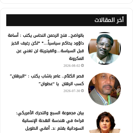
أخر المقالات
بالواضح.. فتح الرحمن النحاس يكتب : أسامة
داؤود يحاكم سياسياً…* *لكن رغيف الخبز
قبل السياسة…والفيتريتة لن تغني عن
المكرونة
2026-08-02
قصر الكلآم.. عامر باشاب يكتب : “البرهان”
كسب الرهان يا “عطوان”
2026-07-30
بيان مجموعة السبع والتحرك الأمريكي:
قراءة في هندسة الهدنة الإنسانية
السودانية بقلم :د. أماني الطويل