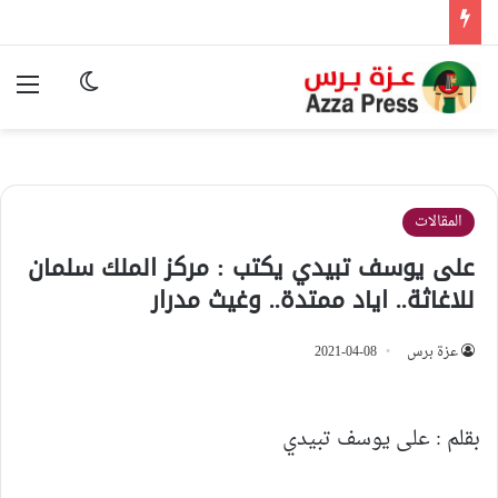
الوضع المظ
الق
المقالات
على يوسف تبيدي يكتب : مركز الملك سلمان
للاغاثة.. اياد ممتدة.. وغيث مدرار
عزة برس
2021-04-08
بقلم : على يوسف تبيدي