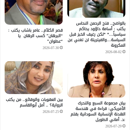
بالواضح.. فتح الرحمن النحاس
يكتب : أسامة داؤود يحاكم
قصر الكلآم.. عامر باشاب يكتب :
سياسياً…* *لكن رغيف الخبز قبل
“البرهان” كسب الرهان يا
السياسة…والفيتريتة لن تغني عن
“عطوان”
المكرونة
2026-07-30
2026-08-02
بين العقوبات والوقائع.. من يكتب
بيان مجموعة السبع والتحرك
الرواية؟ .. أمل أبوالقاسم
الأمريكي: قراءة في هندسة
2026-07-25
الهدنة الإنسانية السودانية بقلم
:د. أماني الطويل
2026-07-29