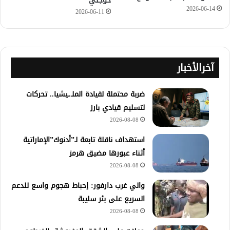
خوجلي
2026-06-14
2026-06-11
آخرالأخبار
ضربة محتملة لقيادة الملـ.ـيشيا.. تحركات
لتسليم قيادي بارز
2026-08-08
استهداف ناقلة تابعة لـ”أدنوك”الإماراتية
أثناء عبورها مضيق هرمز
2026-08-08
والي غرب دارفور: إحباط هجوم واسع للدعم
السريع على بئر سليبة
2026-08-08