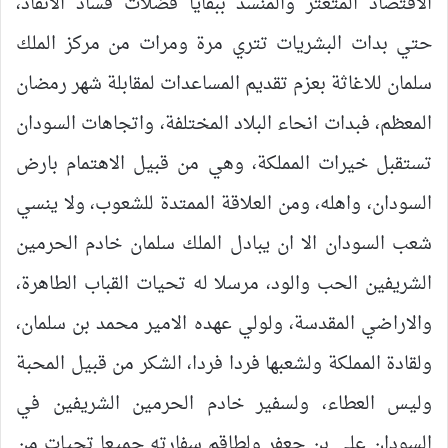
الاقتصاد المتعثر والمنسد ببقايا فضلات فساد الانقاذ،
حتي بدات البشريات تتري مرة ومرات من مركز الملك
سلمان للاغاثة بعزم تقديم المساعدات لمقابلة شهر رمضان
المعظم، فبدات انحاء البلاد المختلفة، واتجاهات السودان
تستقبل خيرات المملكة، وهي من قبيل الاهتمام بارض
السودان، واهله، ومن العلاقة الممتدة للشعوب، ولا ينسي
شعب السودان الا ان يبادل الملك سلمان خادم الحرمين
الشريفين الحب والود، مرسلا له تحيات القباب الطاهرة،
والاراضي المقدسة، ولولي عهده الامير محمد بن سلمان،
ولقادة المملكة ولشعبها فردا فردا، الشكر من قبيل المحبة
وليس العطاء، ولسفير خادم الحرمين الشريفين في
السودان على بن جعفر ولطاقم سفارته جميعا تحيات من