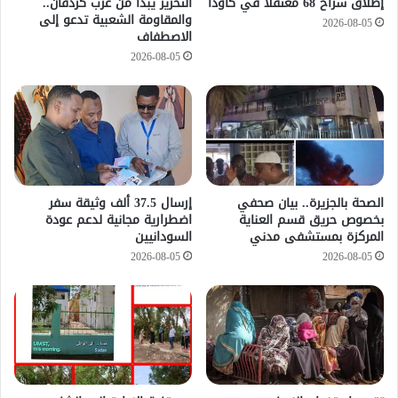
إطلاق سراح 68 معتقلاً في كاودا
التحرير يبدأ من غرب كردفان..
والمقاومة الشعبية تدعو إلى
2026-08-05
الاصطفاف
2026-08-05
الصحة بالجزيرة.. بيان صحفي
إرسال 37.5 ألف وثيقة سفر
بخصوص حريق قسم العناية
اضطرارية مجانية لدعم عودة
المركزة بمستشفى مدني
السودانيين
2026-08-05
2026-08-05