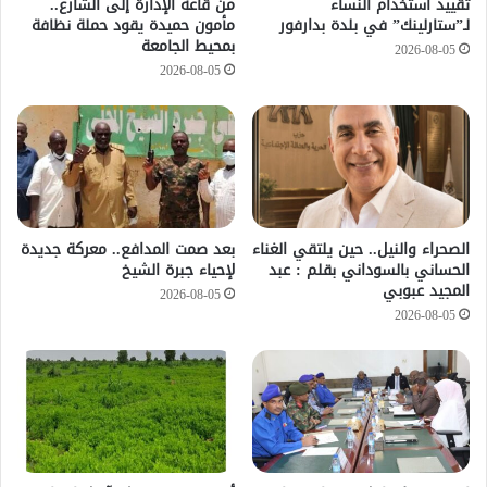
تقييد استخدام النساء
من قاعة الإدارة إلى الشارع..
لـ”ستارلينك” في بلدة بدارفور
مأمون حميدة يقود حملة نظافة
بمحيط الجامعة
2026-08-05
2026-08-05
الصحراء والنيل.. حين يلتقي الغناء
بعد صمت المدافع.. معركة جديدة
الحساني بالسوداني بقلم : عبد
لإحياء جبرة الشيخ
المجيد عبوبي
2026-08-05
2026-08-05