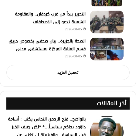
التحرير يبدأ من غرب كردفان.. والمقاومة
الشعبية تدعو إلى الاصطفاف
2026-08-05
الصحة بالجزيرة.. بيان صحفي بخصوص حريق
قسم العناية المركزة بمستشفى مدني
2026-08-05
تحميل المزيد
أخر المقالات
بالواضح.. فتح الرحمن النحاس يكتب : أسامة
داؤود يحاكم سياسياً…* *لكن رغيف الخبز
قبل السياسة…والفيتريتة لن تغني عن